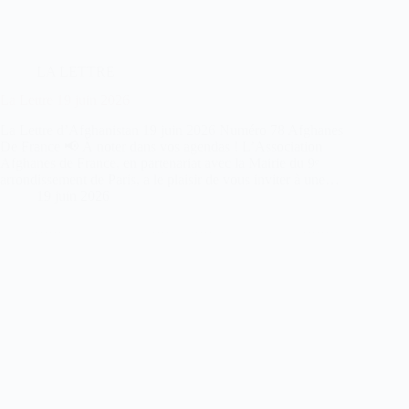
LA LETTRE
La Lettre 19 juin 2026
La Lettre d’Afghanistan 19 juin 2026 Numéro 78 Afghanes
De France 📢 À noter dans vos agendas ! L’Association
Afghanes de France, en partenariat avec la Mairie du 9ᵉ
arrondissement de Paris, a le plaisir de vous inviter à une…
19 juin 2026