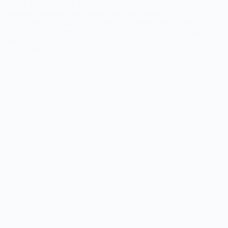
l’arrivée des talibans, je voulais être entrepreneuse » :
l’incroyable résilience des femmes afghanes cheffes
d’entreprises 21/06/2026 Les talibans ont imposé aux femmes
et aux jeunes filles certaines des restrictions les plus sévères au
monde, mais pour éviter…
30 juin 2026