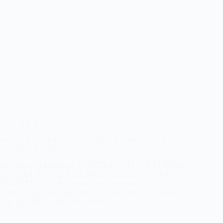
A LA UNE
FAWZIA KOOFI : « L’EUROPE OUVRE LA VOIE À LA
NORMALISATION DES TALIBAN »
La Lettre d’Afghanistan FAWZIA KOOFI : « L’EUROPE
OUVRE LA VOIE À LA NORMALISATION DES
TALIBAN » « Cela me rend profondément triste » La
dirigeante afghane historique Fawzia Koofi, qui a négocié
avec les taliban après avoir survécu à…
5 juillet 2026