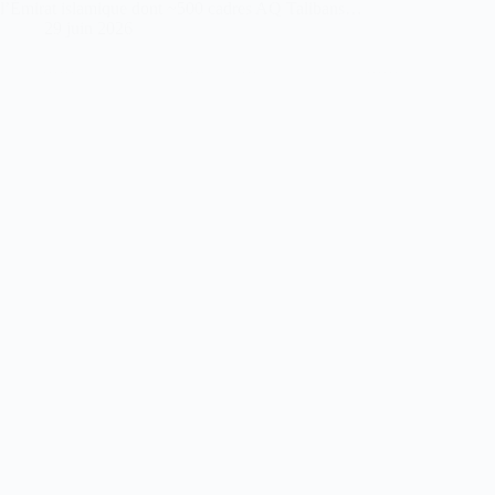
l’Émirat islamique dont ~500 cadres AQ Talibans…
29 juin 2026