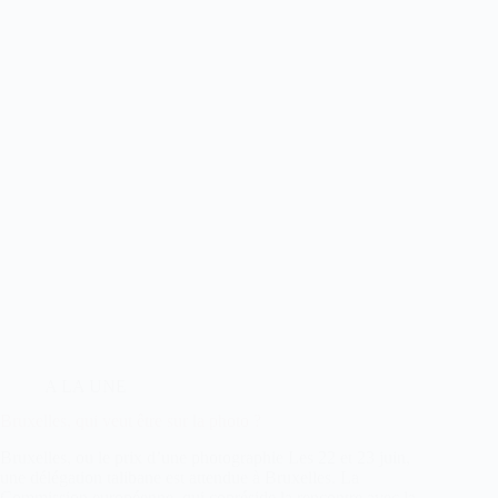
A LA UNE
Bruxelles, qui veut être sur la photo ?
Bruxelles, ou le prix d’une photographie Les 22 et 23 juin,
une délégation talibane est attendue à Bruxelles. La
Commission européenne, qui copréside la rencontre avec la