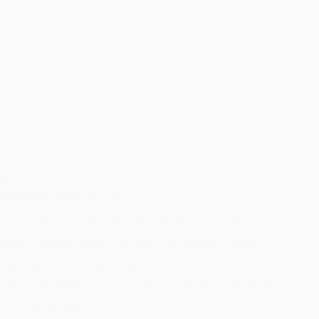
LA LETTRE
La Lettre 26 juin 2026
Bruxelles reçoit les taliban, les femmes, les enfants et
l'opposition au ban de l'UE
Le 23 juin, une délégation de cinq taliban conduite par le
porte-parole de leur ministère des Affaires étrangères a été
reçue à Bruxelles par la Commission européenne et quinze
États membres. Première fois depuis la chute de Kaboul.
Officiellement, on parle expulsions, retours, mesures
techniques. Officieusement, le régime engrange un signal qu'il
réclame depuis cinq ans : on le reçoit.
26 juin 2026