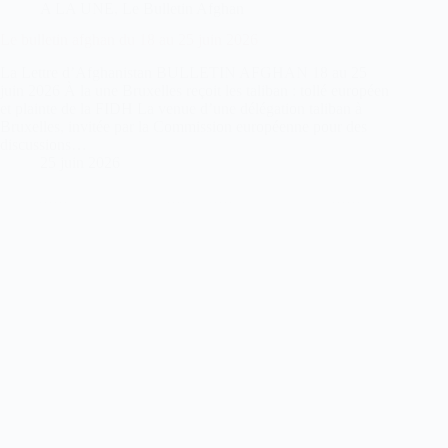
A LA UNE
,
Le Bulletin Afghan
Le bulletin afghan du 18 au 25 juin 2026
La Lettre d’Afghanistan BULLETIN AFGHAN 18 au 25
juin 2026 À la une Bruxelles reçoit les taliban : tollé européen
et plainte de la FIDH La venue d’une délégation taliban à
Bruxelles, invitée par la Commission européenne pour des
discussions…
25 juin 2026