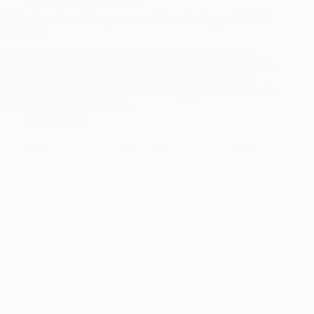
Afghanistan dans le Rapport mondial sur les drogues 2026 de
l’ONUDC
L’effondrement de la production d’opium L’Afghanistan
assurait environ 80 pour cent de l’approvisionnement mondial
en opium illicite jusqu’en 2022. Depuis l’interdiction de la
culture du pavot décrétée par les taliban, la production a chuté
de 95 pour cent. Les chiffres…
26 juin 2026