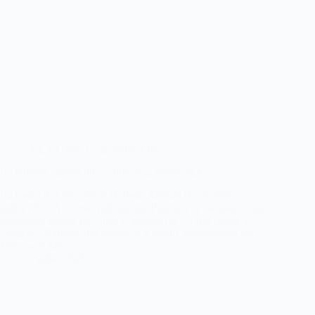
A LA UNE
,
Le Bulletin Afghan
Le bulletin afghan du 25 Juin au 2 juillet 2026
La Lettre d’Afghanistan Bulletin Afghan Du 25 juin au 2
juillet 2026 À la une Afghanistan-Pakistan : l’escalade la plus
meurtrière depuis des mois L’attaque du 27 juin contre le
camp des Rangers pakistanais à Karachi, revendiquée par
Jamaat-ul-Ahrar, a…
2 juillet 2026