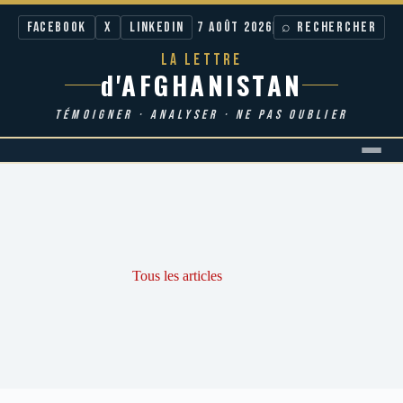
Facebook
X
LinkedIn
7 AOÛT 2026
⌕ RECHERCHER
LA LETTRE
d'AFGHANISTAN
TÉMOIGNER · ANALYSER · NE PAS OUBLIER
Passer
au
contenu
Tous les articles