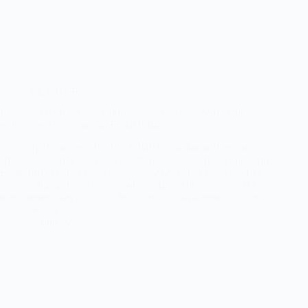
A LA UNE
Kandahar renforce son emprise alors que des rivaux talibans
se disputent les mines du Badakhshan
www.afintl.com /en/202606226940 Kandahar renforce son
emprise alors que des rivaux talibans se disputent les mines du
Badakhshan Erfan Barzegar 22/06/2026 Erfan Barzegar Les
récents changements des talibans au Badakhchan, allant du
remaniement des responsables locaux au déploiement d’une
force spéciale…
22 juin 2026