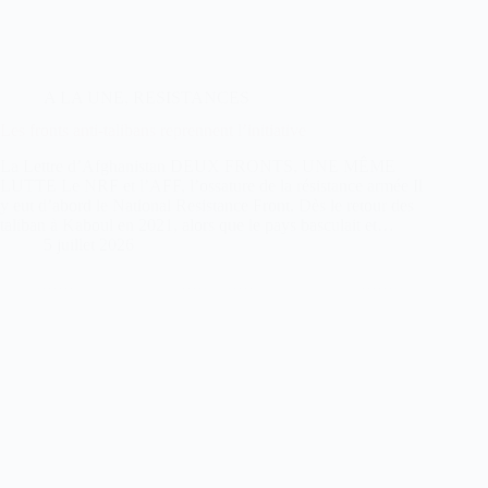
A LA UNE
,
RESISTANCES
Les fronts anti-talibans reprennent l’initiative
La Lettre d’Afghanistan DEUX FRONTS, UNE MÊME
LUTTE Le NRF et l’AFF, l’ossature de la résistance armée Il
y eut d’abord le National Resistance Front. Dès le retour des
taliban à Kaboul en 2021, alors que le pays basculait et…
5 juillet 2026