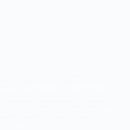
TEMOIGNAGES
« Notre problème avec vous, les Occidentaux, c’est cette
question des droits des femmes » : Talibans, au cœur de la
cellule familiale
parismatch.com « Notre problème avec vous, les Occidentaux,
c’est cette question des droits des femmes » : Talibans, au
cœur de la cellule familiale Manon Quérouil-Bruneel, envoyée
spéciale à Kaboul L’innocente Madiha, 1 an, côtoie la
kalachnikov paternelle. Ici, chaque fonctionnaire est…
29 juin 2026