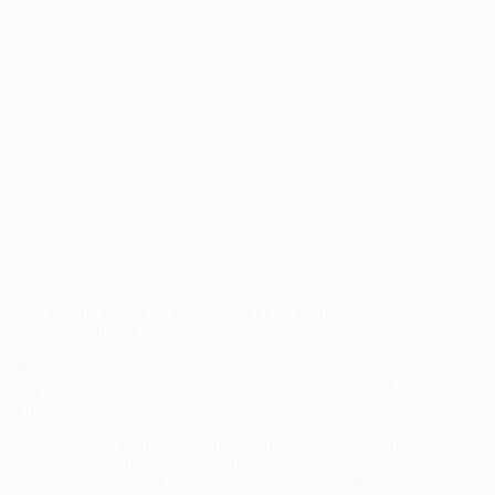
APARTHEID SEXUEL en AFGHANISTAN
,
TEMOIGNAGES
« Même avant l’arrivée des talibans, je voulais être
entrepreneuse » : l’incroyable résilience des femmes afghanes
cheffes d’entreprises
www.challenges.fr /monde/meme-avant-larrivee-des-talibans-
je-voulais-etre-entrepreneuse-lincroyable-resilience-des-
femmes-afghanes-cheffes-dentreprises_644374 « Même avant