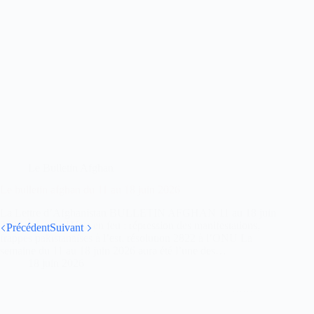
Le Bulletin Afghan
Le bulletin afghan du 11 au 18 juin 2026
La Lettre d’Afghanistan BULLETIN AFGHAN 11 au 18 juin
2026 À la une Hérat en feu : répression des manifestations,
Précédent
Suivant
frappes pakistanaises à l’est, résolution 2822 à l’ONU La
semaine du 11 au 18 juin 2026 aura été l’une des…
18 juin 2026