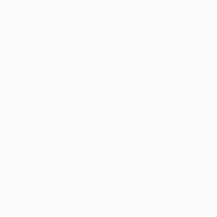
A LA UNE
,
ETUDES et RAPPORTS
Madrasas des talibans: consolidation idéologique, persécution
entre les sexes et stabilité future de l’Afghanistan
RAPPORT A TELECHARGER La Lettre d’Afghanistan Un
système éducatif parallèle, construit pour durer Comment les
taliban ont bâti un réseau de madrasas conçu pour survivre à la
pression politique Un rapport publié en juin 2026 par
HAMRAH Network apporte…
30 juin 2026