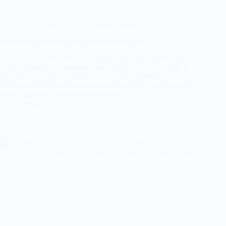
A LA UNE
,
ETUDES et RAPPORTS
Le handicap en Afghanistan sous les talibans
La Lettre d’Afghanistan Le handicap en Afghanistan sous les
taliban Dossier documentaire, juin 2026 Le 24 juin 2026, le
documentaire Beyond Darkness, Stories of Resilience,
Dignity, and Hope of Persons with Disabilities in Afghanistan
a été projeté au Parlement britannique,…
29 juin 2026