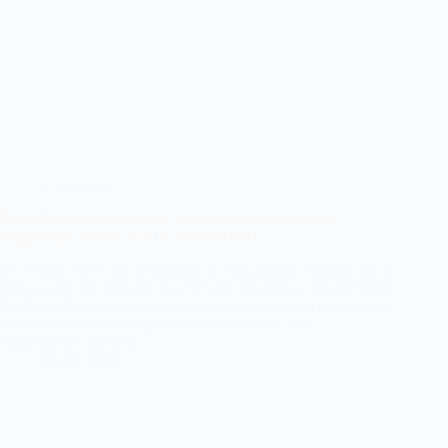
A LA UNE
Bruxelles reçoit les taliban, les femmes, les enfants et
l’opposition au ban de l’UE et de l’ONU
Le 23 juin 2026, une délégation de cinq taliban conduite par le
porte-parole du ministère des Affaires étrangères, Abdul Qahar
Balkhi, a été reçue à Bruxelles par la Commission européenne
et les représentants de quinze États membres, sous
coprésidence suédoise.…
24 juin 2026