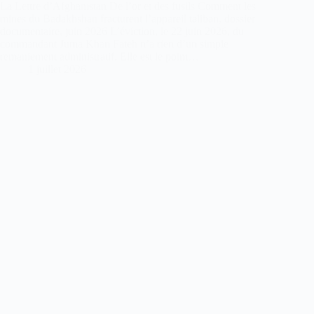
La Lettre d’Afghanistan De l’or et des fusils Comment les
mines du Badakhshan fracturent l’appareil taliban, dossier
documentaire, juin 2026 L’éviction, le 22 juin 2026, du
commandant Juma Khan Fateh n’a rien d’un simple
remaniement administratif. Elle est le point…
1 juillet 2026