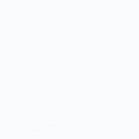
A LA UNE
,
TERRORISME
TERRORISME : Etat des lieux – Mai 2026
Données — ONU & IISS 2025-2026 Groupes armés en
Afghanistan : effectifs estimés IISS Military Balance 2026 ·
Équipe de surveillance ONU S/2025/482, juillet 2025 Forces
afghanes sous commandement taliban Forces armées de