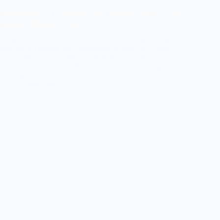
Entretien exclusif avec Yasin Zia, le général rebelle qui lutte
pour renverser les talibans
THE 01/08/2026 Shahhussain Rasuli Suite à la prise de
pouvoir des talibans en Afghanistan en août 2021, divers
mouvements d’opposition ont émergé et entamé une résistance
armée contre le groupe. Parmi les plus importants figure le
Front de liberté…
3 août 2026