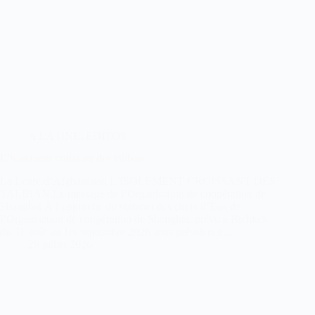
A LA UNE
,
EDITOS
L’isolement croissant des taliban
La Lettre d’Afghanistan L’ISOLEMENT CROISSANT DES
TALIBAN Le message de l’Organisation de coopération de
Shanghai À l’approche du sommet des chefs d’État de
l’Organisation de coopération de Shanghai, prévu à Bichkek
du 31 août au 1er septembre 2026 sous présidence…
29 juillet 2026