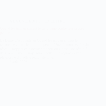
A LA UNE
,
EDITOS
,
LA LETTRE
Quand les taliban arment le terrorisme contre leur propre
peuple
La Lettre d’Afghanistan Quand les taliban arment le
terrorisme contre leur propre peuple Une réunion secrète du
réseau Haqqani et le dernier rapport du Conseil de sécurité
décrivent la même trajectoire : celle d’un régime devenu
plateforme djihadiste régionale Une…
6 août 2026