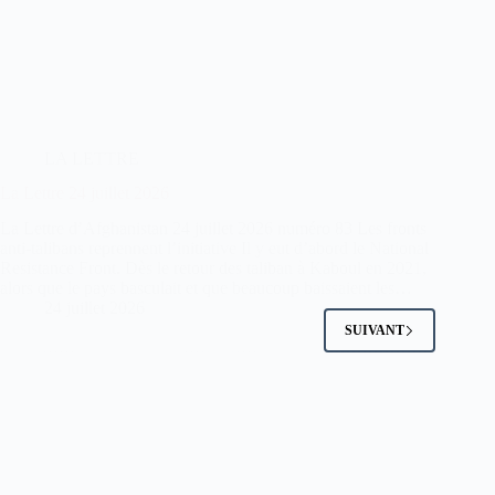
LA LETTRE
La Lettre 24 juillet 2026
La Lettre d’Afghanistan 24 juillet 2026 numéro 83 Les fronts
anti-talibans reprennent l’initiative Il y eut d’abord le National
Resistance Front. Dès le retour des taliban à Kaboul en 2021,
alors que le pays basculait et que beaucoup baissaient les…
24 juillet 2026
SUIVANT