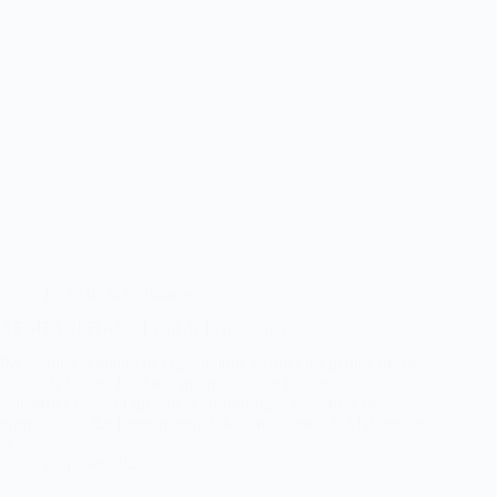
Le fil de la résistance
AFGHANISTAN : Le fil de la résistance
Pour voir l’actualité de chaque jour, déplier les petites flèches
à côté de la date les dates indiquées sont les dates du
calendrier persan Opérant et coordonnant ensemble dès le
premier jour. Le Front national de la résistance d’Afghanistan
et…
26 juillet 2026