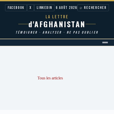
Facebook
X
LinkedIn
6 AOÛT 2026
⌕ RECHERCHER
LA LETTRE
d'AFGHANISTAN
TÉMOIGNER · ANALYSER · NE PAS OUBLIER
Passer
au
contenu
Tous les articles