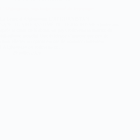
L’Afghanistan, sanctuaire assumé du terrorisme
La Lettre d’Afghanistan L’AFGHANISTAN,
SANCTUAIRE ASSUMÉ DU TERRORISME Quatre ans
après la chute de Kaboul, un pays redevenu la matrice du
djihadisme mondial Une évidence s’impose que peu de
chancelleries acceptent encore de nommer clairement :
l’Afghanistan est redevenu ce…
29 juillet 2026