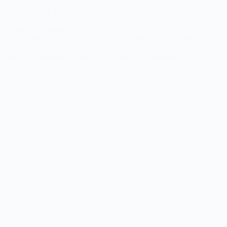
YASIN ZIA ET L’AFGHANISTAN FREEDOM FRONT
Résistances afghanes YASIN ZIA ET L’AFGHANISTAN
FREEDOM FRONT Portrait d’un chef militaire et manifeste
politique d’une résistance à visage découvert Document
source Le manifeste du Front de la liberté de l’Afghanistan
Récit politique et perspective de lutte de l’Afghanistan
Freedom…
26 juillet 2026