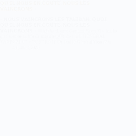
𝗤𝗨’𝗜𝗟 𝗡𝗢𝗨𝗦 𝗘𝗡 𝗖𝗢𝗨̂𝗧𝗘, 𝗡𝗢𝗨𝗦 𝗟𝗘𝗦
𝗩𝗔𝗜𝗡𝗖𝗥𝗢𝗡𝗦 »
« 𝗡𝗢𝗨𝗦 𝗩𝗔𝗜𝗡𝗖𝗥𝗢𝗡𝗦 𝗟𝗘𝗦 𝗧𝗔𝗟𝗜𝗕𝗔𝗡, 𝗤𝗨𝗢𝗜
𝗤𝗨’𝗜𝗟 𝗡𝗢𝗨𝗦 𝗘𝗡 𝗖𝗢𝗨̂𝗧𝗘, 𝗡𝗢𝗨𝗦 𝗟𝗘𝗦
𝗩𝗔𝗜𝗡𝗖𝗥𝗢𝗡𝗦 » @AfghanLetter Général Yasin Zia, leader
du Front de la liberté afghan QUI EST LE GÉNÉRAL
YASIN ZIA ? × PORTRAIT Qui est le Général Yasin Zia…
26 juillet 2026