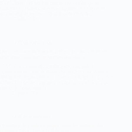
BAZGASHT NEWS Les conclusions de l’équipe de
recherche de l’agence de presse Bazgasht News révèlent
qu’une série de meurtres mystérieux de chefs de…
25 juillet 2026
Le fil de la résistance
Des combattants du Front de la liberté ont abattu et détruit
deux drones militaires appartenant aux talibans.
25/07/2026 Ce samedi 25 juillet 2026, vers midi, les
combattants du Front de liberté afghan (AFF) ont abattu et
détruit deux drones militaires appartenant au groupe terroriste
taliban. Ces derniers menaient des opérations au-dessus du
district de Zebak, dans la…
25 juillet 2026
Le fil de la résistance
Offensives de grande envergure contre les positions des
talibans à Zibak, dans le Badakhshan.