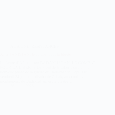
A LA UNE
,
RESISTANCES
AFGHANISTAN, le combat pour la liberté
La Lettre d’Afghanistan BADAKHSHAN, LE COMBAT
POUR LA LIBERTÉ Le Front de la Liberté ouvre une
nouvelle phase de la guerre du Badakhshan Depuis le
vendredi 24 juillet, le district de Zebak, aux confins
montagneux du Badakhshan, est le théâtre…
26 juillet 2026