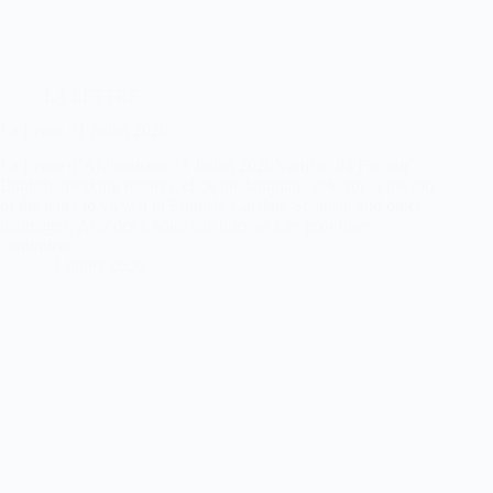
LA LETTRE
La Lettre 31 juillet 2026
La Lettre d’Afghanistan 31 Juillet 2026Numéro 84 For our
English-speaking readers: click the language selector at the top
of the letter to view it in English, Catalan, Spanish, and other
languages. Accéder à notre site internet Les gros titres
continuent…
31 juillet 2026