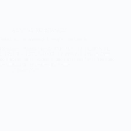
A LA UNE
,
RESISTANCES
Zebak, où « le démon de la peur » a été vaincu
Résistance · Badakhshan ZEBAK, OÙ « LE DÉMON DE
LA PEUR » A ÉTÉ VAINCU Un reflet de la lutte du Front
de la liberté dans la société Rapport Bazgasht News Alors que
les combats de ces derniers jours entre…
27 juillet 2026