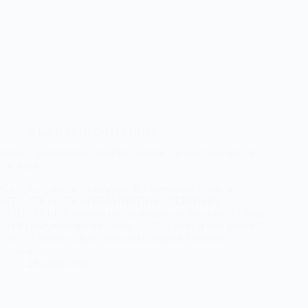
A LA UNE
,
RESISTANCES
Salang, Badakhshan, Panjshir, Kapisa : la résistance élargit
son front
#تاآزادی‬⁩ Synthèse Stratégique & Operational Briefing
SITUATION EN AFGHANISTAN : DERNIÈRE
NOUVELLE Évolution des opérations du Front de la Liberté
(AFF) et dynamique du conflit — 1781 jours d’occupation 7
Tués / 6 Blessés Bilan Talibans (Salang) 4 Provinces
Attaques…
26 juillet 2026