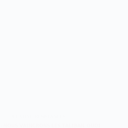
A LA UNE
,
RESISTANCES
« 𝗡𝗢𝗨𝗦 𝗩𝗔𝗜𝗡𝗖𝗥𝗢𝗡𝗦 𝗟𝗘𝗦 𝗧𝗔𝗟𝗜𝗕𝗔𝗡, 𝗤𝗨𝗢𝗜