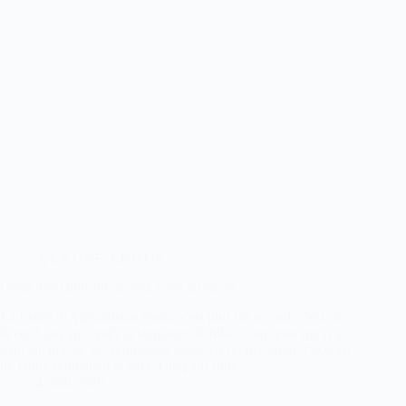
A LA UNE
,
EDITOS
Doha n’est plus un accord, c’est un décor
La Lettre d’Afghanistan Doha n’est plus un accord, c’est un
décor Cinq ans après la signature, le bilan d’un texte qui n’a
tenu aucune de ses promesses Signé en février 2020, l’accord
de Doha promettait la paix. Cinq ans plus…
4 août 2026