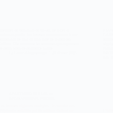
Interdites de beaucoup de travail, de lycée et
KIAN
parlant en public, les femmes sont soumises à une
CARMI
oppression de plus en plus forte de la part des
femmes
Taliban. Elle rencontre les activistes qui organisent
ségrég
de petits actes de résistance contre…
Follor
La Lettre d'Afghanistan
20 février 2025
04h30
min. 
APARTHEID SEXUEL en
AFGHANISTAN
,
PRESSE
Les femmes afghanes assiégées : le contrôle des
téléphones portables par les talibans marque un
L’inte