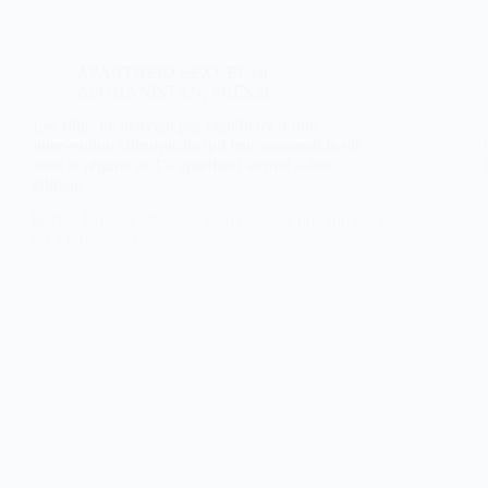
APARTHEID SEXUEL en
AFGHANISTAN
,
PRESSE
Les filles ne peuvent pas bénéficier d’une
intervention chirurgicale qui leur sauverait la vie
sous le régime de l’« apartheid sexuel » des
talibans