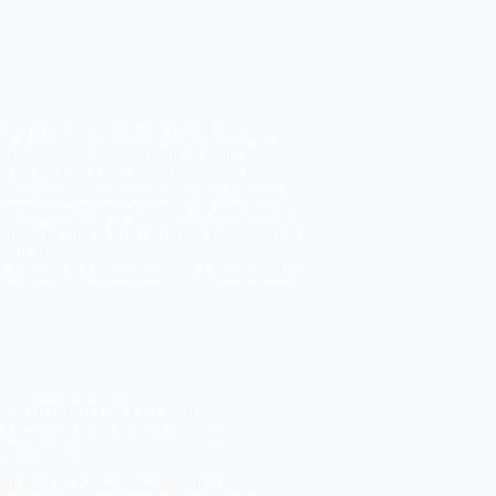
A HAYERI POUR LA FONDATION
GNAC En Afghanistan, la santé des
 en péril : « Les conséquences de cette
ation sont catastrophiques » Par Jacques
ou (Kaboul, envoyé spécial) Publié hier à
, modifié hier à 14h57 Temps de Lecture 6
Read in…
La Lettre d'Afghanistan
31 janvier 2025
APARTHEID SEXUEL en
AFGHANISTAN
,
ETUDES et
RAPPORTS
rdiction de l’éducation des filles par les