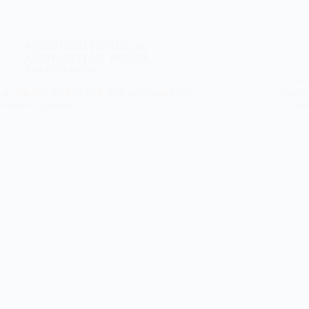
APARTHEID SEXUEL en
AFGHANISTAN
,
PRESSE
,
RESISTANCES
En Afg
La situation difficile et la lutte persistante des
Les co
femmes afghanes
catast