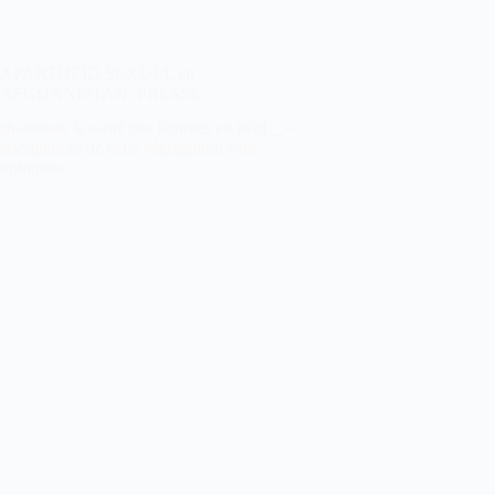
APARTHEID SEXUEL en
AFGHANISTAN
,
PRESSE
hanistan, la santé des femmes en péril _ «
nséquences de cette ségrégation sont
rophiques »