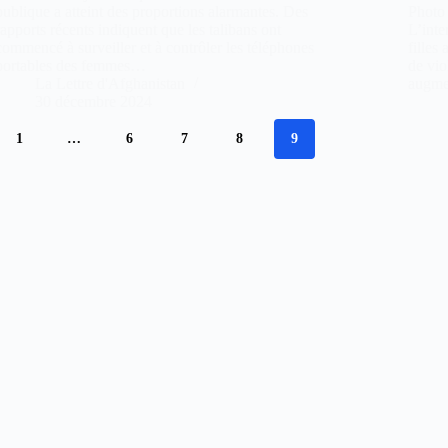
publique a atteint des proportions alarmantes. Des
Photo
rapports récents indiquent que les talibans ont
L’inte
commencé à surveiller et à contrôler les téléphones
filles
portables des femmes…
de vio
La Lettre d'Afghanistan
augme
30 décembre 2024
1
…
6
7
8
9