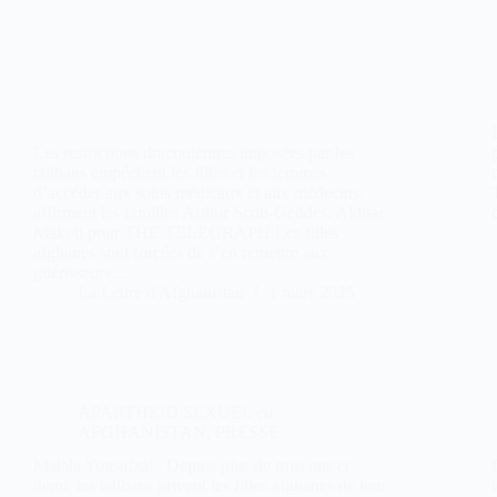
Les restrictions draconiennes imposées par les
talibans empêchent les filles et les femmes
d’accéder aux soins médicaux et aux médecins,
affirment les familles Arthur Scott-Geddes. Akhtar
Makoii pour THE TELEGRAPH Les filles
afghanes sont forcées de s’en remettre aux
guérisseurs…
La Lettre d'Afghanistan
1 mars 2025
APARTHEID SEXUEL en
AFGHANISTAN
,
PRESSE
Malala Yousafzai : Depuis plus de trois ans et
demi, les talibans privent les filles afghanes de leur