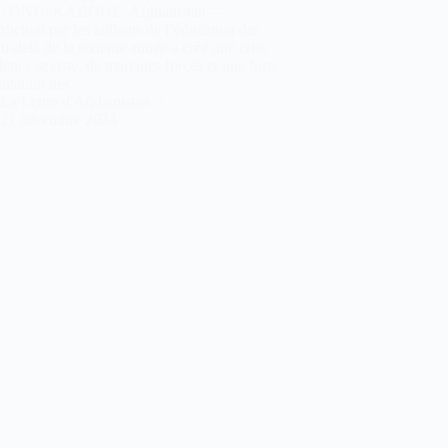
 : ONU. KABOUL, Afghanistan —
rdiction par les talibans de l’éducation des
 au-delà de la sixième année a créé une crise
lence sexiste, de mariages forcés et une forte
ntation des…
La Lettre d'Afghanistan
21 décembre 2024