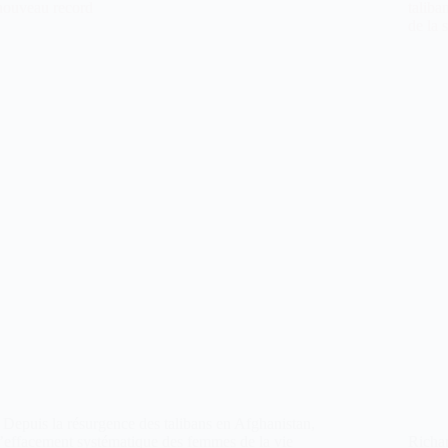
nouveau record
taliba
de la 
Depuis la résurgence des talibans en Afghanistan,
l’effacement systématique des femmes de la vie
Richar