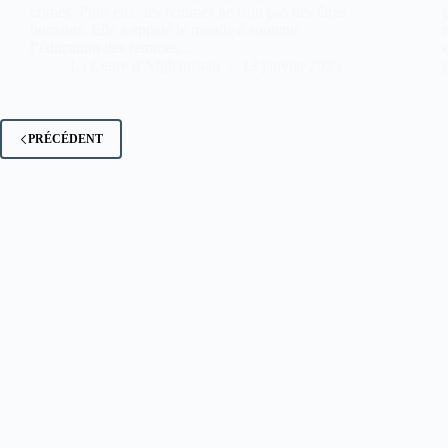
crimes. Pour eux, les femmes ne sont pas des êtres
humains. Elle a appelé le monde à soutenir
l’éducation des femmes…
La Lettre d'Afghanistan
13 janvier 2025
PRÉCÉDENT