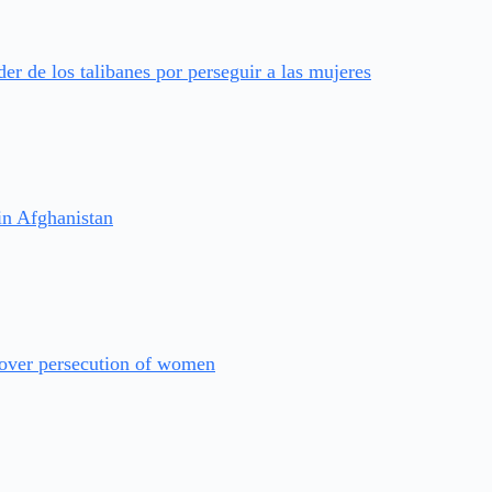
der de los talibanes por perseguir a las mujeres
 in Afghanistan
 over persecution of women