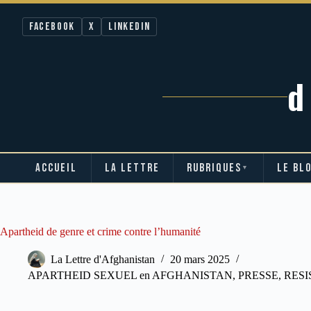
Facebook
X
LinkedIn
ACCUEIL
LA LETTRE
RUBRIQUES
LE BL
▼
Passer
au
contenu
Apartheid de genre et crime contre l’humanité
La Lettre d'Afghanistan
20 mars 2025
APARTHEID SEXUEL en AFGHANISTAN
,
PRESSE
,
RESI