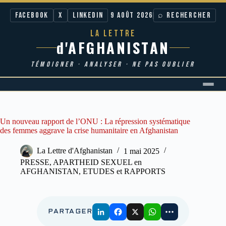
Facebook
X
LinkedIn
9 AOÛT 2026
⌕ RECHERCHER
LA LETTRE
d'AFGHANISTAN
TÉMOIGNER · ANALYSER · NE PAS OUBLIER
Passer
au
contenu
Un nouveau rapport de l’ONU : La répression systématique
des femmes aggrave la crise humanitaire en Afghanistan
La Lettre d'Afghanistan
1 mai 2025
PRESSE
,
APARTHEID SEXUEL en
AFGHANISTAN
,
ETUDES et RAPPORTS
PARTAGER