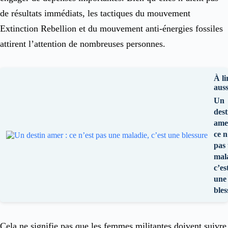
de résultats immédiats, les tactiques du mouvement
Extinction Rebellion et du mouvement anti-énergies fossiles
attirent l’attention de nombreuses personnes.
À li
auss
Un
dest
ame
ce n
pas
mal
c’es
une
bles
Cela ne signifie pas que les femmes militantes doivent suivre