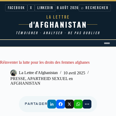
Facebook
X
LinkedIn
8 AOÛT 2026
⌕ RECHERCHER
LA LETTRE
d'AFGHANISTAN
TÉMOIGNER · ANALYSER · NE PAS OUBLIER
Passer
au
contenu
Réinventer la lutte pour les droits des femmes afghanes
La Lettre d'Afghanistan
10 avril 2025
PRESSE
,
APARTHEID SEXUEL en
AFGHANISTAN
PARTAGER