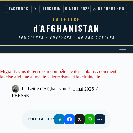
Facebook
X
LinkedIn
9 AOÛT 2026
⌕ RECHERCHER
LA LETTRE
d'AFGHANISTAN
TÉMOIGNER · ANALYSER · NE PAS OUBLIER
Passer
au
contenu
Migrants sans défense et incompétence des talibans : comment
la crise afghane alimente le terrorisme et la criminalité
La Lettre d'Afghanistan
1 mai 2025
PRESSE
PARTAGER