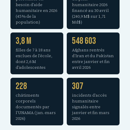
besoin d’aide
humanitaire 2026
humanitaire en 2026
financé au 30 avril
(45 % de la
(240,9 M$ sur 1,71
population)
Md$)
3,8 M
548 603
filles de 7 à 18 ans
Afghans rentrés
exclues de l’école,
d’Iran et du Pakistan
dont 2,6 M
entre janvier et fin
d’adolescentes
avril 2026
228
307
châtiments
incidents d’accès
corporels
humanitaire
documentés par
signalés entre
l’UNAMA (jan.-mars
janvier et fin mars
2026)
2026