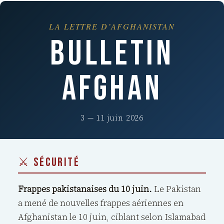
LA LETTRE D’AFGHANISTAN
BULLETIN
AFGHAN
3 — 11 juin 2026
⚔️ SÉCURITÉ
Frappes pakistanaises du 10 juin.
Le Pakistan
a mené de nouvelles frappes aériennes en
Afghanistan le 10 juin, ciblant selon Islamabad