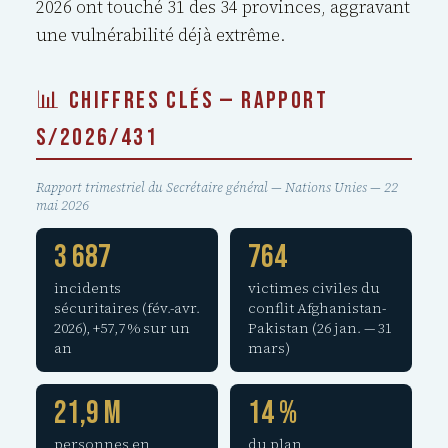
2026 ont touché 31 des 34 provinces, aggravant
une vulnérabilité déjà extrême.
📊 CHIFFRES CLÉS — RAPPORT
S/2026/431
Rapport trimestriel du Secrétaire général — Nations Unies — 22
mai 2026
3 687
764
incidents
victimes civiles du
sécuritaires (fév.-avr.
conflit Afghanistan-
2026), +57,7 % sur un
Pakistan (26 jan. — 31
an
mars)
21,9 M
14 %
personnes en
du plan