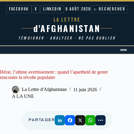
Facebook
X
LinkedIn
6 AOÛT 2026
⌕ RECHERCHER
LA LETTRE
d'AFGHANISTAN
TÉMOIGNER · ANALYSER · NE PAS OUBLIER
Passer
au
contenu
Hérat, l’ultime avertissement : quand l’apartheid de genre
rencontre la révolte populaire
La Lettre d'Afghanistan
11 juin 2026
A LA UNE
PARTAGER