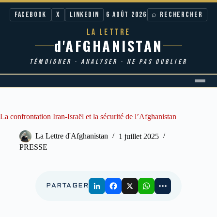
Facebook
X
LinkedIn
6 AOÛT 2026
⌕ RECHERCHER
LA LETTRE
d'AFGHANISTAN
TÉMOIGNER · ANALYSER · NE PAS OUBLIER
Passer
au
contenu
La confrontation Iran-Israël et la sécurité de l’Afghanistan
La Lettre d'Afghanistan
1 juillet 2025
PRESSE
PARTAGER