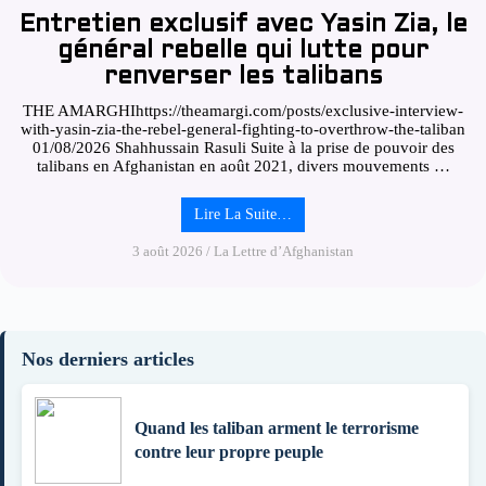
Entretien exclusif avec Yasin Zia, le
général rebelle qui lutte pour
renverser les talibans
THE AMARGHIhttps://theamargi.com/posts/exclusive-interview-
with-yasin-zia-the-rebel-general-fighting-to-overthrow-the-taliban
01/08/2026 Shahhussain Rasuli Suite à la prise de pouvoir des
talibans en Afghanistan en août 2021, divers mouvements …
Lire La Suite…
3 août 2026
/
La Lettre d’Afghanistan
Nos derniers articles
Quand les taliban arment le terrorisme
contre leur propre peuple