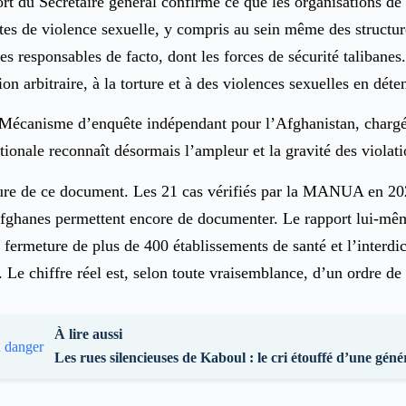
port du Secrétaire général confirme ce que les organisations d
tes de violence sexuelle, y compris au sein même des structures
des responsables de facto, dont les forces de sécurité taliban
on arbitraire, à la torture et à des violences sexuelles en déte
 Mécanisme d’enquête indépendant pour l’Afghanistan, chargé
tionale reconnaît désormais l’ampleur et la gravité des violati
e de ce document. Les 21 cas vérifiés par la MANUA en 2025, 
s afghanes permettent encore de documenter. Le rapport lui-même
a fermeture de plus de 400 établissements de santé et l’interd
Le chiffre réel est, selon toute vraisemblance, d’un ordre de
À lire aussi
Les rues silencieuses de Kaboul : le cri étouffé d’une gén