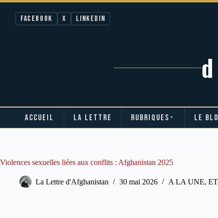
Facebook
X
LinkedIn
ACCUEIL
LA LETTRE
RUBRIQUES
LE BL
▼
Passer
au
contenu
Violences sexuelles liées aux conflits : Afghanistan 2025
La Lettre d'Afghanistan
30 mai 2026
A LA UNE
,
ET