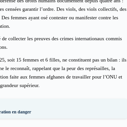
e défense des droits humains documentent depuis quatre ans :
 censées garantir l’ordre. Des viols, des viols collectifs, des
es. Des femmes ayant osé contester ou manifester contre les
ntion.
 de collecter les preuves des crimes internationaux commis
ons.
soit 15 femmes et 6 filles, ne constituent pas un bilan : ils
 le reconnaît, rappelant que la peur des représailles, la
iction faite aux femmes afghanes de travailler pour l’ONU et
 grandeur supérieur.
ération en danger