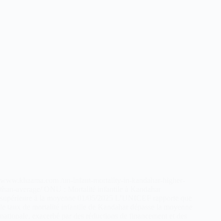
www.khaama.com /un-infant-mortality-in-kandahar-higher-
than-average/ ONU : Mortalité infantile à Kandahar
supérieure à la moyenne 01/05/2025 L’UNICEF rapporte que
le taux de mortalité infantile de Kandahar dépasse la moyenne
nationale, exacerbé par des réductions de financement et des