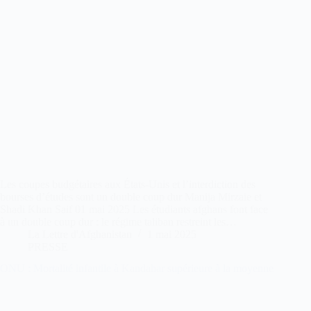
Les coupes budgétaires aux États-Unis et l’interdiction des
bourses d’études sont un double coup dur Manija Mirzaie et
Shadi Khan Saif 01 mai 2025 Les étudiants afghans font face
à un double coup dur : le régime taliban restreint les…
La Lettre d'Afghanistan
1 mai 2025
PRESSE
ONU : Mortalité infantile à Kandahar supérieure à la moyenne