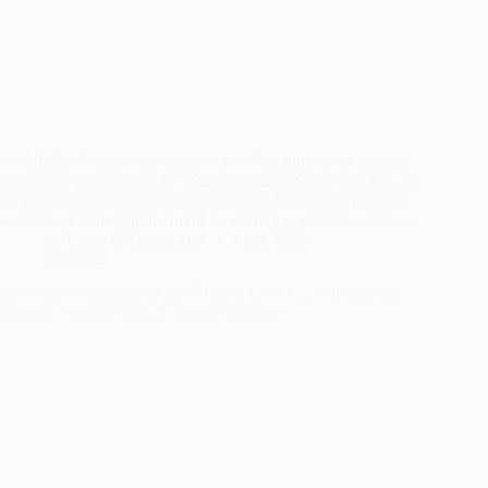
💔 Abida, 17 ans, s’est suicidée pour échapper à un mariage
forcé avec un taliban.Elle vivait dans la province de Ghor, en
Afghanistan. Elle est aujourd’hui le symbole d’une jeunesse
sacrifiée et d’un régime fondé sur la terreur et l’oppression.…
La Lettre d'Afghanistan
1 mai 2025
PRESSE
Les coupes budgétaires aux États-Unis et l’interdiction des
bourses d’études sont un double coup dur