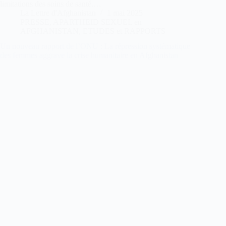
limitations des soins de santé.…
La Lettre d'Afghanistan
1 mai 2025
PRESSE
,
APARTHEID SEXUEL en
AFGHANISTAN
,
ETUDES et RAPPORTS
Un nouveau rapport de l’ONU : La répression systématique
des femmes aggrave la crise humanitaire en Afghanistan