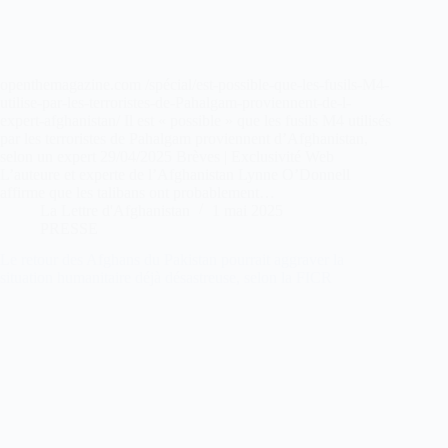
openthemagazine.com /spécial/est-possible-que-les-fusils-M4-
utilise-par-les-terroristes-de-Pahalgam-proviennent-de-l-
expert-afghanistan/ Il est « possible » que les fusils M4 utilisés
par les terroristes de Pahalgam proviennent d’Afghanistan,
selon un expert 29/04/2025 Brèves | Exclusivité Web
L’auteure et experte de l’Afghanistan Lynne O’Donnell
affirme que les talibans ont probablement…
La Lettre d'Afghanistan
1 mai 2025
PRESSE
Le retour des Afghans du Pakistan pourrait aggraver la
situation humanitaire déjà désastreuse, selon la FICR