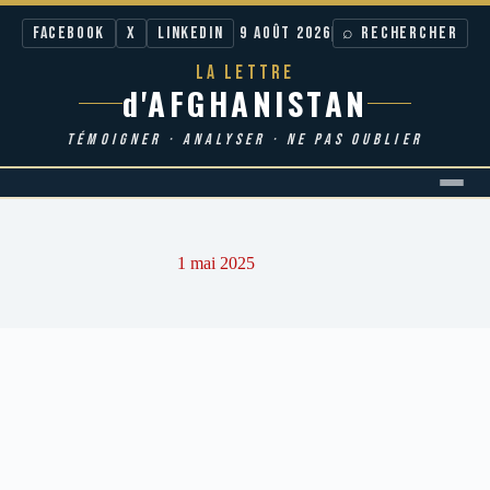
Facebook
X
LinkedIn
9 AOÛT 2026
⌕ RECHERCHER
LA LETTRE
d'AFGHANISTAN
TÉMOIGNER · ANALYSER · NE PAS OUBLIER
Passer
au
contenu
1 mai 2025