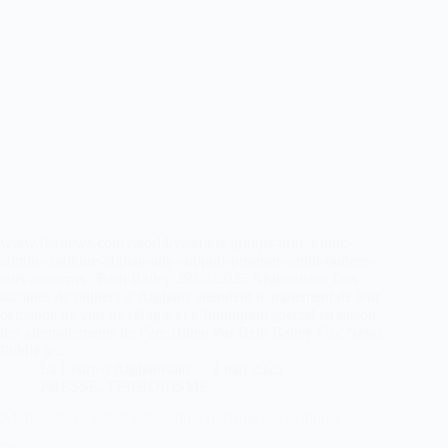
www.foxnews.com /world/veterans-groups-urge-trump-
admin-continue-afghan-ally-support-program-amid-budget-
cuts concerns Beth Bailey 29/04/2025 Afghanistan Des
dizaines de milliers d’Afghans attendent le traitement de leur
demande de visa de réfugié et d’immigrant spécial en raison
des atermoiements de l’ère Biden Par Beth Bailey Fox News
Publié le…
La Lettre d'Afghanistan
1 mai 2025
PRESSE
,
TERRORISME
Afghanistan : le hub oublié du terrorisme international