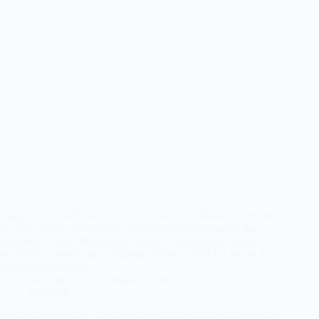
Migrants sans défense et incompétence des talibans : comment
la crise afghane alimente le terrorisme et la criminalité par
Besmillah Taban Migrants revenant en Afghanistan après
avoir été expulsés par le Pakistan. Photo : OIM En raison des
guerres prolongées…
La Lettre d'Afghanistan
1 mai 2025
PRESSE
De Doha à Moscou : des rivalités de pouvoir futiles, des pertes