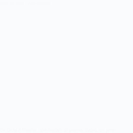
sans fin pour l’Afghanistan
De Doha à Moscou : des rivalités de pouvoir futiles, des pertes