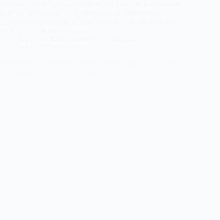
sans fin pour l’Afghanistan 8h.media | Depuis le retour au
pouvoir des talibans en Afghanistan, de nombreuses
conférences régionales et internationales ont été organisées
pour évaluer la situation…
La Lettre d'Afghanistan
1 mai 2025
PRESSE
,
EDITOS
Expansion des écoles religieuses dirigées par les Talibans en
Afghanistan : Impact et Enjeux