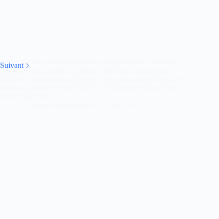
Expansion des écoles religieuses dirigées par les Talibans en
Suivant
Afghanistan : Impact et Enjeux Stratégie éducative des
Talibans : expansion rapide des écoles islamiques Depuis leur
retour au pouvoir en août 2021, les Talibans ont lancé une
refonte agressive…
La Lettre d'Afghanistan
1 mai 2025