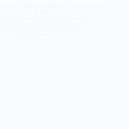
La Lettre d’Afghanistan Édition du 1er mai 2025 Informer.
Exposer. Résister. 🖋️ Édito Abida, 17 ans, morte pour fuir un
mariage forcé.Une tragédie qui rappelle la violence
systémique subie par les femmes sous le régime
taliban.#RaiseAbidasVoice 🔎 Enquête de la…
La Lettre d'Afghanistan
1 mai 2025
LA LETTRE
LA LETTRE 1er mai 2025