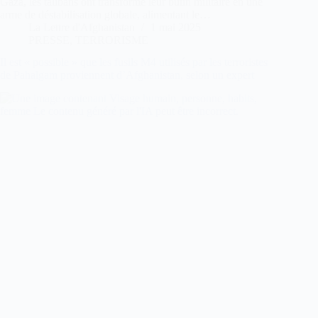
Gaza, les talibans ont transformé leur butin militaire en une
arme de déstabilisation globale, alimentant le…
La Lettre d'Afghanistan
1 mai 2025
PRESSE
,
TERRORISME
Il est « possible » que les fusils M4 utilisés par les terroristes
de Pahalgam proviennent d’Afghanistan, selon un expert