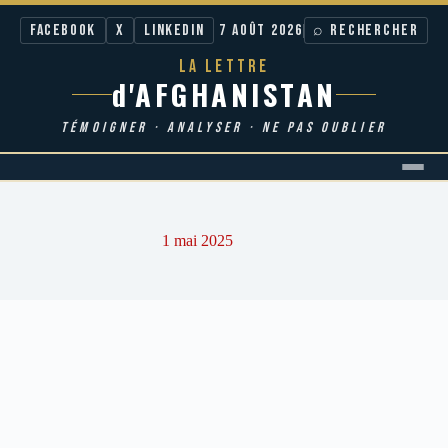
Facebook
X
LinkedIn
7 AOÛT 2026
⌕ RECHERCHER
LA LETTRE
d'AFGHANISTAN
TÉMOIGNER · ANALYSER · NE PAS OUBLIER
Passer
au
contenu
1 mai 2025