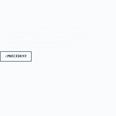
Voici un exposé journalistique approfondi sur le
rapport intitulé « A Force for Good, or Source of
Coercion? », rédigé par l’islamologue John Butt et
publié par l’Afghanistan Analysts Network en avril
2025. Ce rapport analyse en profondeur la…
La Lettre d'Afghanistan
1 mai 2025
PRÉCÉDENT