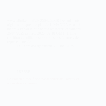
www.afintl.com /fr/202504262820 Des militants
afghans critiquent le plan de la MANUA visant à
mettre à l’écart le public et à renforcer les talibans
26/04/2025 avr. 26, 2025, 09:18 GMT+1 Une
coalition de militantes des droits des femmes, de
représentants de…
La Lettre d'Afghanistan
1 mai 2025
PRESSE
Le Pakistan face à son passé terroriste : aveux et
accusations croisées