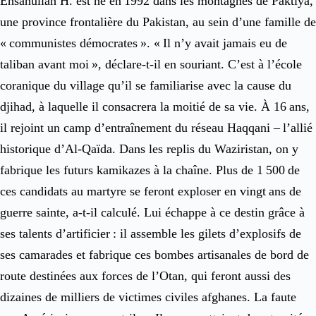
Ehsanullah H. est né en 1992 dans les montagnes de ­Paktiya,
une province frontalière du Pakistan, au sein d’une famille de
« communistes démocrates ». « Il n’y avait jamais eu de
taliban avant moi », déclare-t-il en souriant. C’est à l’école
coranique du village qu’il se familiarise avec la cause du
djihad, à laquelle il consacrera la moitié de sa vie. À 16 ans,
il rejoint un camp d’entraînement du réseau Haqqani – l’allié
historique d’Al-Qaïda. Dans les replis du Waziristan, on y
fabrique les futurs kamikazes à la chaîne. Plus de 1 500 de
ces candidats au martyre se feront exploser en vingt ans de
guerre sainte, a-t-il calculé. Lui échappe à ce destin grâce à
ses talents d’artificier : il assemble les gilets d’explosifs de
ses camarades et fabrique ces bombes artisanales de bord de
route destinées aux forces de l’Otan, qui feront aussi des
dizaines de milliers de victimes civiles afghanes. La faute