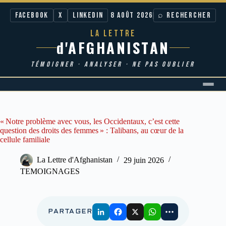
Facebook
X
LinkedIn
8 AOÛT 2026
⌕ RECHERCHER
LA LETTRE
d'AFGHANISTAN
TÉMOIGNER · ANALYSER · NE PAS OUBLIER
Passer
au
contenu
« Notre problème avec vous, les Occidentaux, c’est cette
question des droits des femmes » : Talibans, au cœur de la
cellule familiale
La Lettre d'Afghanistan
29 juin 2026
TEMOIGNAGES
PARTAGER