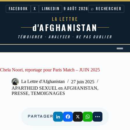
Facebook
X
LinkedIn
9 AOÛT 2026
⌕ RECHERCHER
LA LETTRE
d'AFGHANISTAN
TÉMOIGNER · ANALYSER · NE PAS OUBLIER
Passer
au
contenu
Chela Noori, reportage pour Paris Match – JUIN 2025
La Lettre d'Afghanistan
27 juin 2025
APARTHEID SEXUEL en AFGHANISTAN
,
PRESSE
,
TEMOIGNAGES
PARTAGER