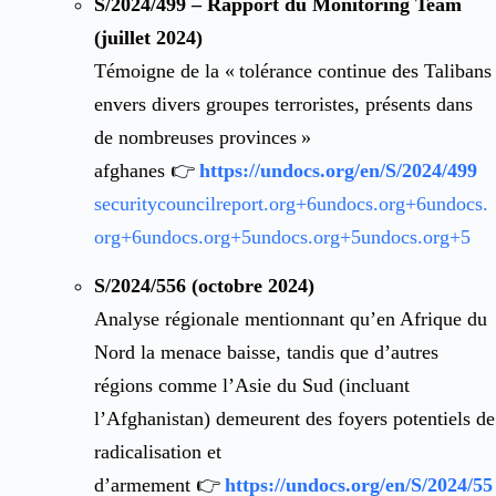
S/2024/499 – Rapport du Monitoring Team
(juillet 2024)
Témoigne de la « tolérance continue des Talibans
envers divers groupes terroristes, présents dans
de nombreuses provinces »
afghanes 👉
https://undocs.org/en/S/2024/499
securitycouncilreport.org
+6
undocs.org
+6
undocs.
org
+6
undocs.org
+5
undocs.org
+5
undocs.org
+5
S/2024/556 (octobre 2024)
Analyse régionale mentionnant qu’en Afrique du
Nord la menace baisse, tandis que d’autres
régions comme l’Asie du Sud (incluant
l’Afghanistan) demeurent des foyers potentiels de
radicalisation et
d’armement 👉
https://undocs.org/en/S/2024/55