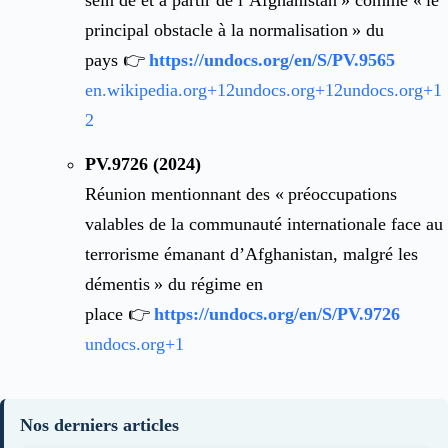
sein de et à partir de l’Afghanistan » comme « le
principal obstacle à la normalisation » du
pays 👉
https://undocs.org/en/S/PV.9565
en.wikipedia.org
+12
undocs.org
+12
undocs.org
+1
2
PV.9726 (2024)
Réunion mentionnant des « préoccupations
valables de la communauté internationale face au
terrorisme émanant d’Afghanistan, malgré les
démentis » du régime en
place 👉
https://undocs.org/en/S/PV.9726
undocs.org
+1
Nos derniers articles