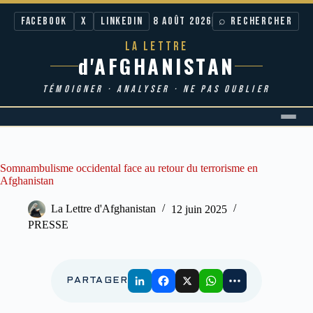
Facebook
X
LinkedIn
8 AOÛT 2026
⌕ RECHERCHER
LA LETTRE
d'AFGHANISTAN
TÉMOIGNER · ANALYSER · NE PAS OUBLIER
Passer
au
contenu
Somnambulisme occidental face au retour du terrorisme en
Afghanistan
La Lettre d'Afghanistan
12 juin 2025
PRESSE
PARTAGER