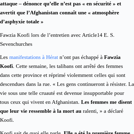
attaque – dénonce qu’elle n’est pas « en sécurité » et
avertit que l’Afghanistan connaît une « atmosphère
d’asphyxie totale »
Fawzia Koofi lors de l’entretien avec Article14 E. S.
Sevenchurches
Les
manifestations à Hérat
n’ont pas échappé à
Fawzia
Koofi
. Cette semaine, les talibans ont arrêté des femmes
dans cette province et réprimé violemment celles qui sont
descendues dans la rue. « Les gens continueront à résister. La
vie sous une telle cruauté est devenue insupportable pour
tous ceux qui vivent en Afghanistan.
Les femmes me disent
que leur vie ressemble à la mort au
ralenti, » a déclaré
Koofi.
Koofi sait de quoi elle parle.
Elle a été la première femme