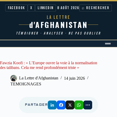
Facebook
X
LinkedIn
8 AOÛT 2026
⌕ RECHERCHER
LA LETTRE
d'AFGHANISTAN
TÉMOIGNER · ANALYSER · NE PAS OUBLIER
Passer
au
contenu
Fawzia Koofi : « L’Europe ouvre la voie à la normalisation
des talibans. Cela me rend profondément triste »
La Lettre d'Afghanistan
14 juin 2026
TEMOIGNAGES
PARTAGER