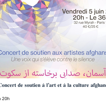
𝐨𝐧𝐜𝐞𝐫𝐭 𝐝𝐞 𝐬𝐨𝐮𝐭𝐢𝐞𝐧 𝐚̀ 𝐥’𝐚𝐫𝐭 𝐞𝐭 𝐚̀ 𝐥𝐚 𝐜𝐮𝐥𝐭𝐮𝐫𝐞 𝐚𝐟𝐠𝐡𝐚𝐧
 à 20h