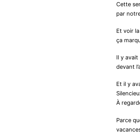
Cette se
par notre
Et voir l
ça marqu
Il y avai
devant l
Et il y a
Silencieu
À regard
Parce qu
vacances