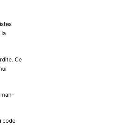
istes
 la
rdite. Ce
hui
eman-
u code