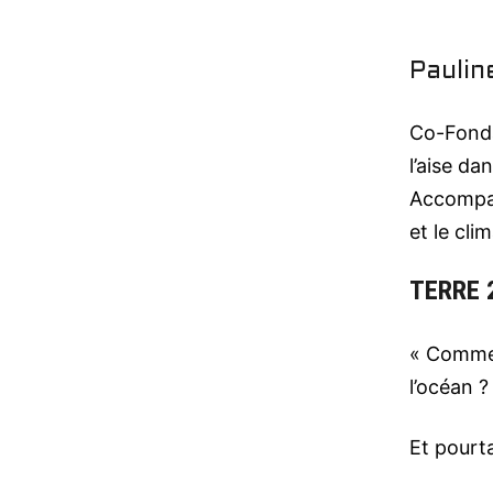
Paulin
Co-Fondat
l’aise d
Accompag
et le cli
TERRE 
« Commen
l’océan ?
Et pourta