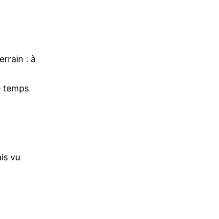
rrain : à
e temps
is vu