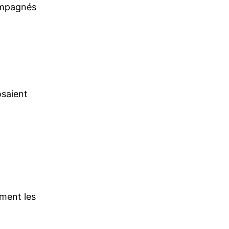
ompagnés
osaient
ement les