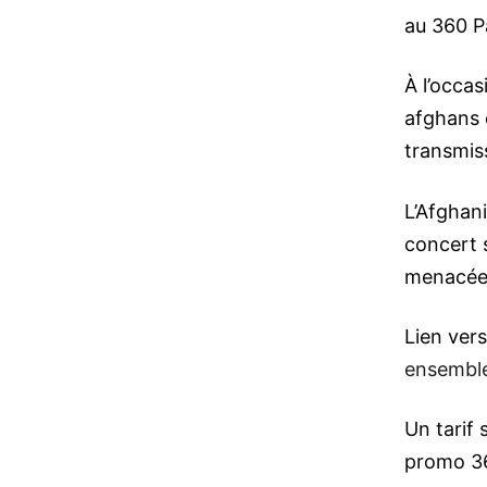
au 360 P
À l’occa
afghans e
transmiss
L’Afghani
concert s
menacée
Lien vers 
ensemble
Un tarif 
promo 3