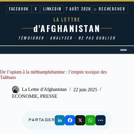
Facebook
X
LinkedIn
7 AOÛT 2026
⌕ RECHERCHER
LA LETTRE
d'AFGHANISTAN
TÉMOIGNER · ANALYSER · NE PAS OUBLIER
Passer
au
contenu
De l’opium à la méthamphétamine : l’empire toxique des
Talibans
La Lettre d'Afghanistan
22 juin 2025
ECONOMIE
,
PRESSE
PARTAGER