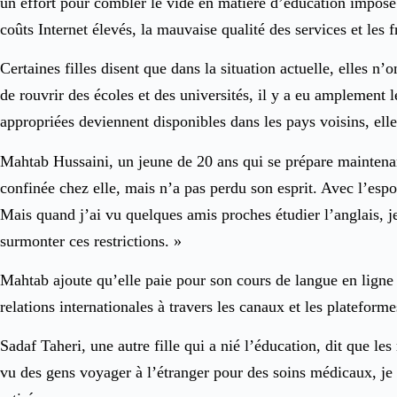
un effort pour combler le vide en matière d’éducation imposé p
coûts Internet élevés, la mauvaise qualité des services et les 
Certaines filles disent que dans la situation actuelle, elles n’
de rouvrir des écoles et des universités, il y a eu amplement l
appropriées deviennent disponibles dans les pays voisins, elle
Mahtab Hussaini, un jeune de 20 ans qui se prépare maintenant
confinée chez elle, mais n’a pas perdu son esprit. Avec l’espoi
Mais quand j’ai vu quelques amis proches étudier l’anglais, je
surmonter ces restrictions. »
Mahtab ajoute qu’elle paie pour son cours de langue en ligne a
relations internationales à travers les canaux et les platef
Sadaf Taheri, une autre fille qui a nié l’éducation, dit que les
vu des gens voyager à l’étranger pour des soins médicaux, je m