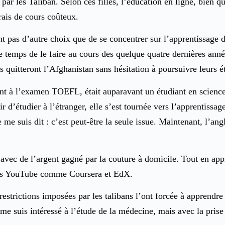
ar les Taliban. Selon ces filles, l’éducation en ligne, bien qu
frais de cours coûteux.
ont pas d’autre choix que de se concentrer sur l’apprentissage d
e temps de le faire au cours des quelque quatre dernières année
s quitteront l’Afghanistan sans hésitation à poursuivre leurs é
 à l’examen TOEFL, était auparavant un étudiant en sciences p
r d’étudier à l’étranger, elle s’est tournée vers l’apprentissag
 me suis dit : c’est peut-être la seule issue. Maintenant, l’a
vec de l’argent gagné par la couture à domicile. Tout en appren
ormes YouTube comme Coursera et EdX.
 restrictions imposées par les talibans l’ont forcée à apprendre
e suis intéressé à l’étude de la médecine, mais avec la prise 