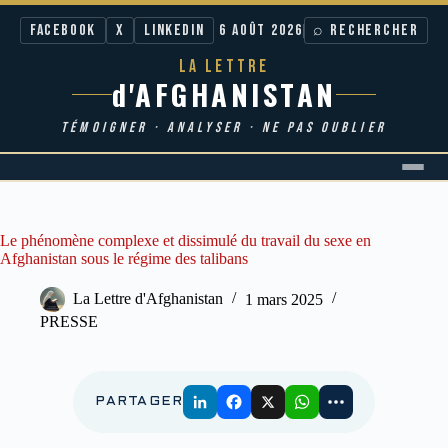
Facebook
X
LinkedIn
6 AOÛT 2026
⌕ RECHERCHER
LA LETTRE
d'AFGHANISTAN
TÉMOIGNER · ANALYSER · NE PAS OUBLIER
Passer
au
contenu
Le phénomène complexe et dissimulé du travail du sexe en
Afghanistan sous le régime des talibans
La Lettre d'Afghanistan
1 mars 2025
PRESSE
PARTAGER