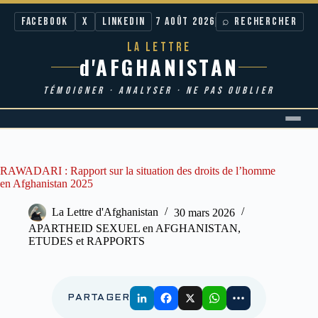
Facebook
X
LinkedIn
7 AOÛT 2026
⌕ RECHERCHER
LA LETTRE
d'AFGHANISTAN
TÉMOIGNER · ANALYSER · NE PAS OUBLIER
Passer
au
contenu
RAWADARI : Rapport sur la situation des droits de l’homme
en Afghanistan 2025
La Lettre d'Afghanistan
30 mars 2026
APARTHEID SEXUEL en AFGHANISTAN
,
ETUDES et RAPPORTS
PARTAGER