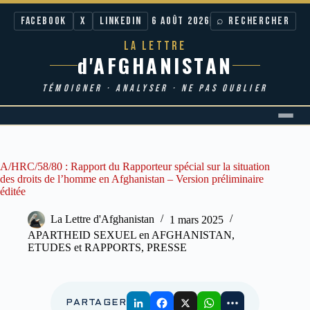
Facebook
X
LinkedIn
6 AOÛT 2026
⌕ RECHERCHER
LA LETTRE
d'AFGHANISTAN
TÉMOIGNER · ANALYSER · NE PAS OUBLIER
Passer
au
contenu
A/HRC/58/80 : Rapport du Rapporteur spécial sur la situation
des droits de l’homme en Afghanistan – Version préliminaire
éditée
La Lettre d'Afghanistan
1 mars 2025
APARTHEID SEXUEL en AFGHANISTAN
,
ETUDES et RAPPORTS
,
PRESSE
PARTAGER