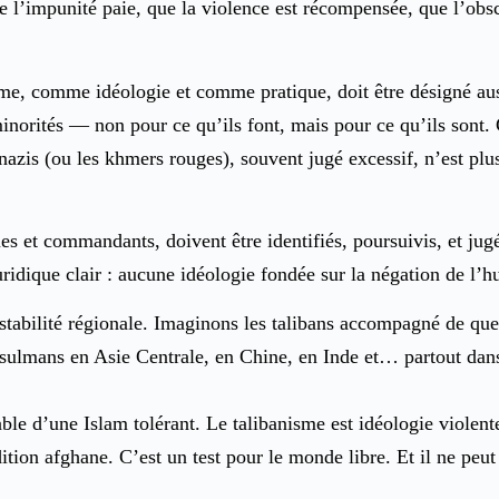
ue l’impunité paie, que la violence est récompensée, que l’ob
me, comme idéologie et comme pratique, doit être désigné aus
inorités — non pour ce qu’ils font, mais pour ce qu’ils sont.
 nazis (ou les khmers rouges), souvent jugé excessif, n’est pl
es et commandants, doivent être identifiés, poursuivis, et jug
juridique clair : aucune idéologie fondée sur la négation de l’
 stabilité régionale. Imaginons les talibans accompagné de que
 musulmans en Asie Centrale, en Chine, en Inde et… partout dan
table d’une Islam tolérant. Le talibanisme est idéologie violent
adition afghane. C’est un test pour le monde libre. Et il ne pe