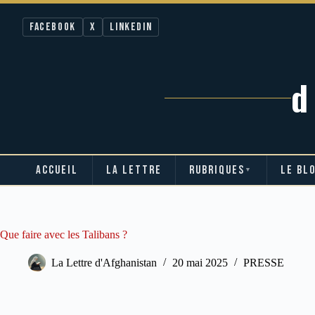
Facebook
X
LinkedIn
ACCUEIL
LA LETTRE
RUBRIQUES
LE BL
▼
Passer
au
contenu
Que faire avec les Talibans ?
La Lettre d'Afghanistan
20 mai 2025
PRESSE