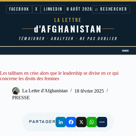
Facebook
X
LinkedIn
8 AOÛT 2026
⌕ RECHERCHER
LA LETTRE
d'AFGHANISTAN
TÉMOIGNER · ANALYSER · NE PAS OUBLIER
Passer
au
contenu
Les talibans en crise alors que le leadership se divise en ce qui
concerne les droits des femmes
La Lettre d'Afghanistan
18 février 2025
PRESSE
PARTAGER