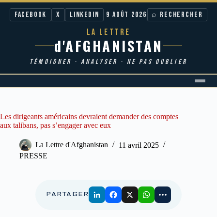
Facebook
X
LinkedIn
9 AOÛT 2026
⌕ RECHERCHER
LA LETTRE
d'AFGHANISTAN
TÉMOIGNER · ANALYSER · NE PAS OUBLIER
Passer
au
contenu
Les dirigeants américains devraient demander des comptes
aux talibans, pas s’engager avec eux
La Lettre d'Afghanistan
11 avril 2025
PRESSE
PARTAGER