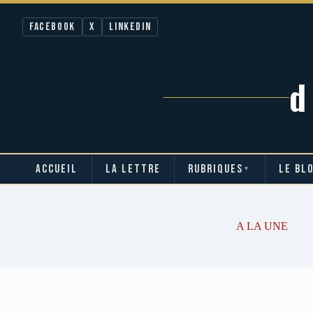
Facebook
X
LinkedIn
ACCUEIL
LA LETTRE
RUBRIQUES
LE BL
▼
Passer
au
contenu
A LA UNE