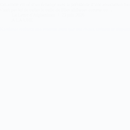
Cet article est né d’un échange avec la présidente d’une association fr
s’agit pas ici de traiter le trafic de filles afghanes comme un…
La Lettre d'Afghanistan
23 juin 2026
A LA UNE
Kandahar renforce son emprise alors que des rivaux talibans se disput