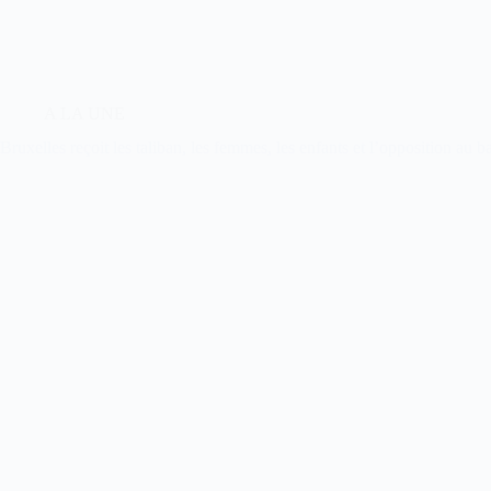
A LA UNE
Bruxelles reçoit les taliban, les femmes, les enfants et l’opposition au