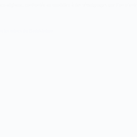
anco‑afghane, confrontée au quotidien à des témoignages que l’on n’ente
ent les mines du Badakhshan