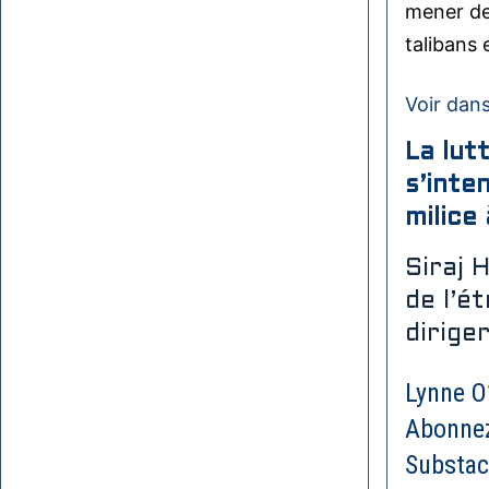
mener de
talibans 
Voir dans
La lut
s’inte
milice
Siraj 
de l’é
dirige
Lynne O
Abonnez
Substac