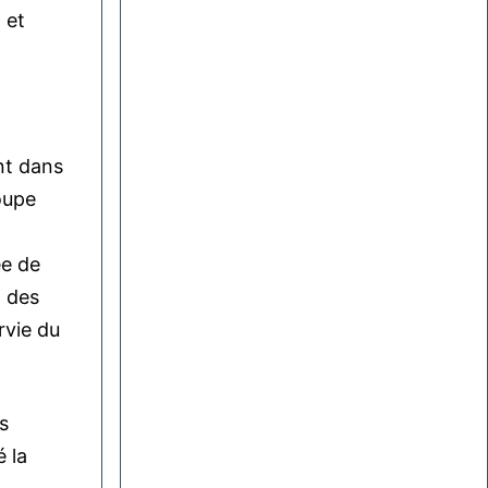
 et
nt dans
oupe
ée de
n des
rvie du
s
 la