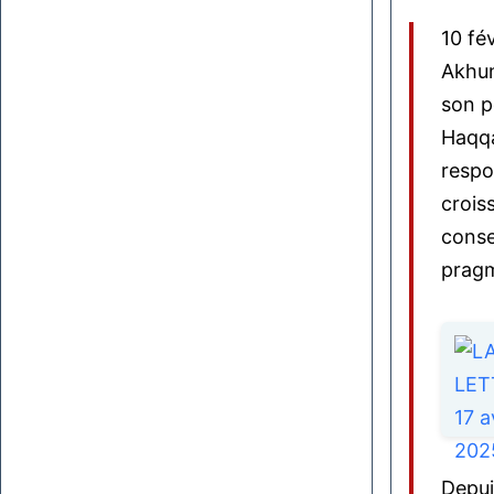
10 fé
Akhun
son po
Haqqa
respo
crois
conse
pragm
Depui