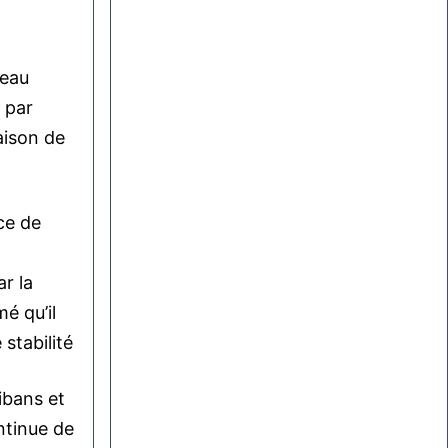
seau
r par
aison de
ce de
r la
é qu’il
stabilité
ibans et
ontinue de