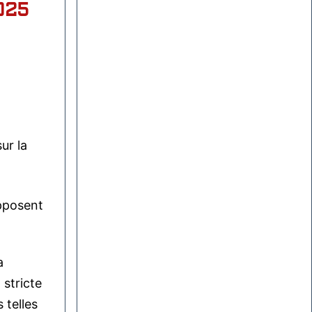
025
ur la
opposent
a
stricte
 telles