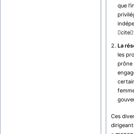
que l’
privil
indépe
cite
La rés
les pr
prône 
engage
certai
femmes
gouve
Ces diver
dirigeant