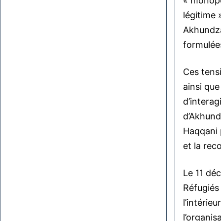
« monopol
légitime 
Akhundzad
formulées
Ces tensi
ainsi qu
d’interag
d’Akhundz
Haqqani p
et la re
Le 11 dé
Réfugiés 
l’intérie
l’organis