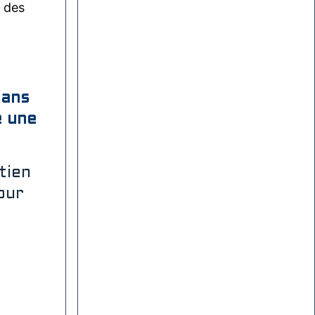
 des
bans
e une
tien
our