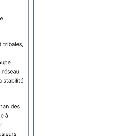
re
 tribales,
roupe
a réseau
 stabilité
ghan des
de à
r
usieurs