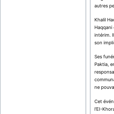
autres p
Khalil Ha
Haqqani e
intérim. 
son impli
Ses funér
Paktia, e
responsa
communaut
ne pouvai
Cet événe
l’EI-Khor