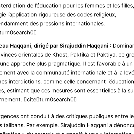
interdiction de l’éducation pour les femmes et les filles,
égie l’application rigoureuse des codes religieux,
ndamment des pressions internationales.
turn0search0
eau Haqqani, dirigé par Sirajuddin Haqqani
: Domina
ovinces orientales de Khost, Paktika et Paktiya, ce gr
une approche plus pragmatique. Il est favorable à un
ment avec la communauté internationale et à la lev
nes interdictions, comme celle concernant l’éducatio
, estimant que ces mesures sont essentielles à la su
rnement. citeturn0search0
gences ont conduit à des critiques publiques entre le
s talibans. Par exemple, Sirajuddin Haqqani a dénoncé