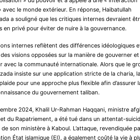
isation » du pouvoir et a appelé à une « interaction
» avec le monde extérieur. En réponse, Haibatullah
a a souligné que les critiques internes devraient êt
 en privé pour éviter de nuire à la gouvernance.
ons internes reflètent des différences idéologiques et
e des visions opposées sur la manière de gouverner et
ir avec la communauté internationale. Alors que le g
ada insiste sur une application stricte de la charia, l
laide pour une approche plus flexible afin d’assurer la
connaissance du gouvernement taliban.
cembre 2024, Khalil Ur-Rahman Haqqani, ministre af
et du Rapatriement, a été tué dans un attentat-suici
ur de son ministère à Kaboul. L’attaque, revendiquée pa
ation État islamique (EI), a également coûté la vie à pl