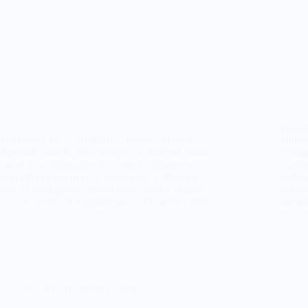
Transf
16/01/2026 Le 15 août 2021, lorsque Ahmad
vulnér
Massoud, dans la ville assiégée de Kaboul, monta
évalua
à bord d’un hélicoptère de l’armée afghane en
contin
plein effondrement et se rendit dans le Panchir
taliba
avec un petit groupe de militaires pour y diriger…
territo
La Lettre d'Afghanistan
17 janvier 2026
menac
A LA UNE
,
RESISTANCES