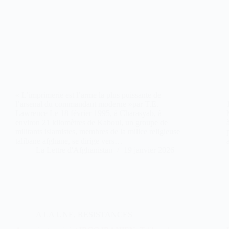
« L’imprimerie est l’arme la plus puissante de
l’arsenal du commandant moderne »par T.E.
Lawrence Le 18 février 1995, à Charasyab, à
environ 21 kilomètres de Kaboul, un groupe de
militants islamistes, membres de la milice religieuse
talibane afghane, se dirige vers…
La Lettre d'Afghanistan
19 janvier 2026
A LA UNE
,
RESISTANCES