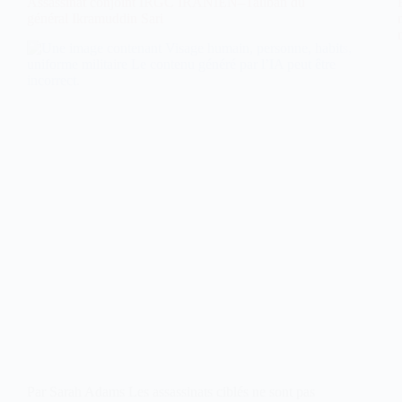
Assassinat conjoint IRGC IRANIEN–Taliban du
général Ikramuddin Sari
Par Sarah Adams Les assassinats ciblés ne sont pas