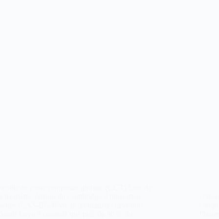
Feuille de route composite globale (CCR) Lors de
la troisième édition du Cambridge Afghanistan
L’insu
Series (CAS-III-2024), le journaliste chevronné
conqué
David Loyn a constaté que près de 90 % du
l’heur