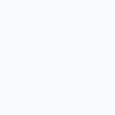
ormation des résistances armées,
abilité réelle du régime taliban Les
tions institutionnelles sur l’Afghanistan
uent de mesurer les fronts armés opposés aux
ns à l’aune de critères classiques : contrôle
rial, effectifs, soutien étatique et capacité à
er directement la…
La Lettre d'Afghanistan
8 janvier 2026
ETUDES et RAPPORTS
,
RESISTANCES