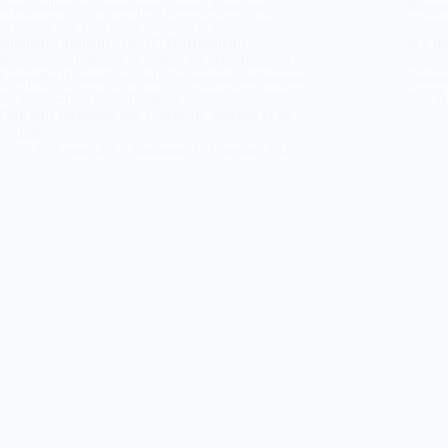
Représailles systématiques contre d’anciens
Rappo
membres des Forces de défense et de sécurité
Comit
nationales afghanes (ANDSF)Homicides,
la Lib
détentions arbitraires et torture en 2025Rapport
le gr
d’enquête Résumé exécutifCe rapport documente
commun
des représailles systématiques commises contre
de l’A
d’anciens membres des Forces de défense et de
sécurité…
La Lettre d'Afghanistan
3 janvier 2026