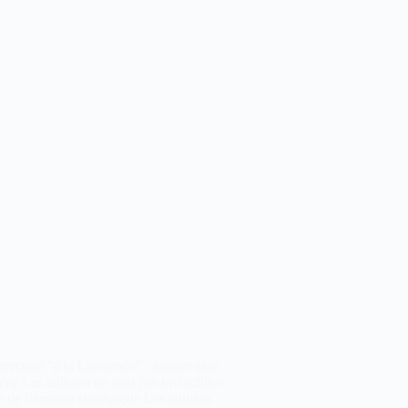
rrection “à la Lawrence” : gagner sans
rir Les talibans ne sont pas invincibles :
e de l’érosion stratégique Les talibans