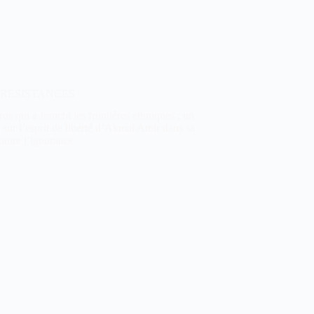
RESISTANCES
os qui a franchi les frontières ethniques ; un
 sur l’esprit de liberté d’Akmal Amir dans sa
contre l’ignorance