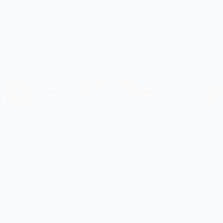
A LA UNE
,
RESISTANCES
Gahnameh Banouan-e Moqawamat – Magazine du
Un hér
Conseil des femmes du Front national de résistance
regard
d’Afghanistan
lutte 