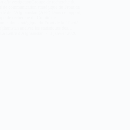
rt d’investigationGroupe de recherche du
é de communication stratégique du Front de
erté de l’Afghanistan (AFF) Dans ce rapport,
oupe de recherche du Comité de
ication stratégique du Front de la Liberté
fghanistan analyse les statistiques des…
La Lettre d'Afghanistan
3 janvier 2026