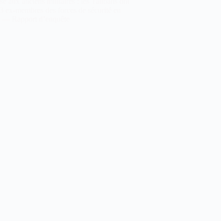
e aux anciens militaires : les Talibans ont
3 ex-membres des forces de sécurité en
 — Rapport d’enquête