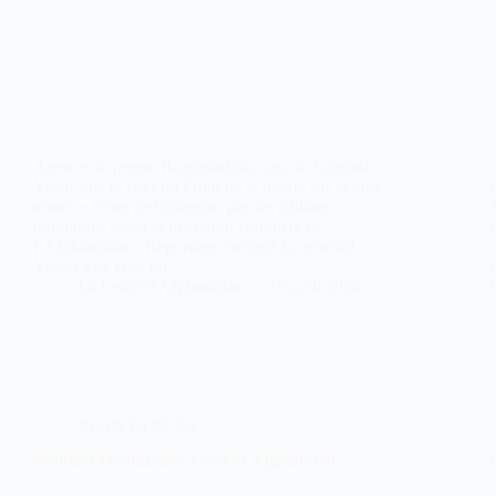
Agence de presse BazgashtDiscours du Général
Yazin Zia, le chef du Front de la liberté sur la lutte
armée « Nous ne laisserons pas les talibans
tranquilles avant la libération complète de
l’Afghanistan » Reportage exclusif Le général
Yassin Zia, chef du…
La Lettre d'Afghanistan
15 avril 2026
RESISTANCES
National Mobilization Front of Afghanistan