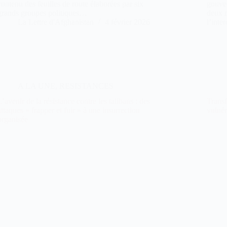
contenu des feuilles de route élaborées par six
gouve
grands groupes politiques…
deux m
La Lettre d'Afghanistan
4 février 2026
l’inte
A LA UNE
,
RESISTANCES
L’avenir de la résistance contre les talibans : des
Transf
attaques « frapper et fuir » à une insurrection
vulnér
organisée