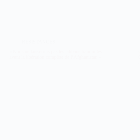
RESISTANCES
« Nous ne laisserons pas les talibans tranquilles
avant la libération complète de l’Afghanistan »