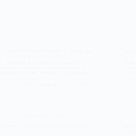
Ce deuxième numéro de la revue du Conseil des
Bazga
femmes du Front national de résistance
partie
d’Afghanistan est consacré à une année de
les se
mobilisation, de prise de parole et d’action. Il
Akmal
rassemble des textes politiques, des analyses, des
liste 
témoignages et des…
une é
La Lettre d'Afghanistan
15 avril 2026
A LA UNE
,
RESISTANCES
Cambridge Afghanistan Series (CAS-IV-2025)
Les ta
l’éros