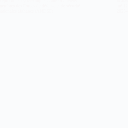
Représailles systématiques contre d’anciens
«Chass
membres des Forces de défense et de sécurité
tué 12
nationales afghanes (ANDSF)
2025»