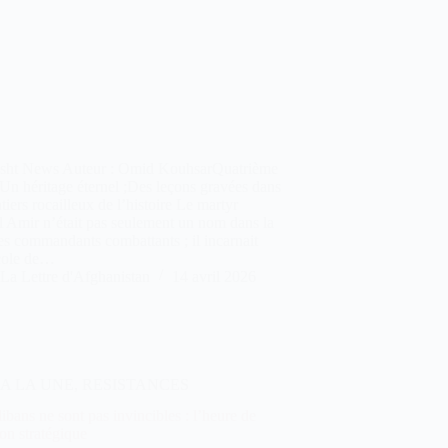
sht News Auteur : Omid KouhsarQuatrième
 Un héritage éternel ;Des leçons gravées dans
ntiers rocailleux de l’histoire Le martyr
 Amir n’était pas seulement un nom dans la
des commandants combattants ; il incarnait
cole de…
La Lettre d'Afghanistan
14 avril 2026
A LA UNE
,
RESISTANCES
libans ne sont pas invincibles : l’heure de
ion stratégique