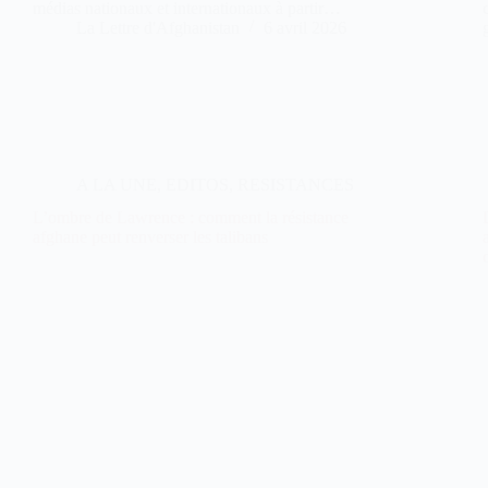
médias nationaux et internationaux à partir…
La Lettre d'Afghanistan
6 avril 2026
A LA UNE
,
EDITOS
,
RESISTANCES
L’ombre de Lawrence : comment la résistance
afghane peut renverser les talibans