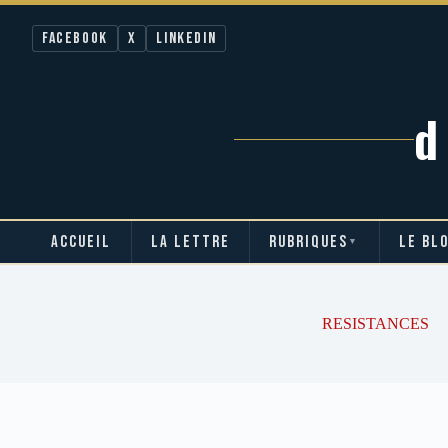
Facebook
X
LinkedIn
ACCUEIL
LA LETTRE
RUBRIQUES
LE BL
▼
Passer
au
contenu
RESISTANCES