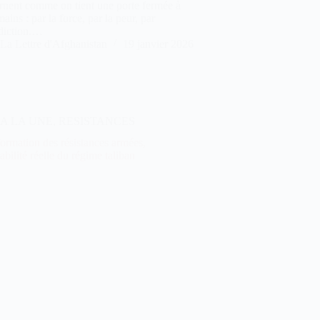
rnent comme on tient une porte fermée à
ains : par la force, par la peur, par
rdiction.…
La Lettre d'Afghanistan
19 janvier 2026
A LA UNE
,
RESISTANCES
ormation des résistances armées,
abilité réelle du régime taliban