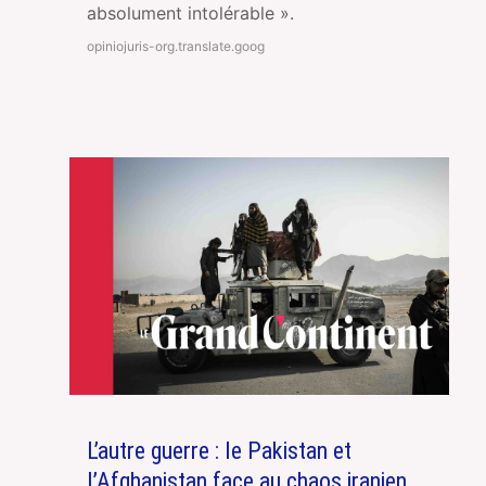
absolument intolérable ».
opiniojuris-org.translate.goog
L’autre guerre : le Pakistan et
l’Afghanistan face au chaos iranien