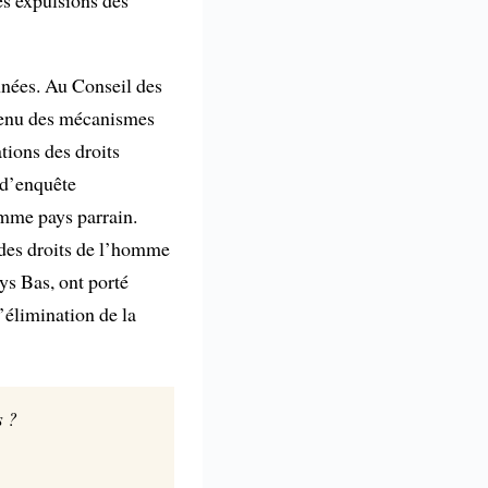
es expulsions des
nnées. Au Conseil des
tenu des mécanismes
tions des droits
 d’enquête
mme pays parrain.
s des droits de l’homme
ys Bas, ont porté
l’élimination de la
s ?