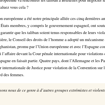
ropéenne va rencontrer les taliban à Bruxelles pour négocier l
luez vous cela ?
 européenne a été notre principale alliée ces cinq dernières a
s États membres, y compris le gouvernement espagnol, ont sou
garantir que les taliban soient tenus responsables de leurs viola
ière, le Conseil des droits de l’homme a adopté un mécanisme
ghanistan, promu par l’Union européenne et avec l’Espagne co
si l’affaire devant la Cour pénale internationale pour violation
spagne en faisait partie. Quatre pays, dont l’Allemagne et les Pa
r internationale de Justice pour violation de la Convention sur 
ard des femmes.
ons nous de ce genre à d’autres groupes extrémistes et violent