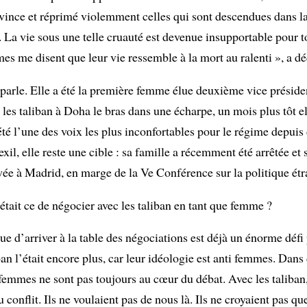
ince et réprimé violemment celles qui sont descendues dans la
r. La vie sous une telle cruauté est devenue insupportable pour 
s me disent que leur vie ressemble à la mort au ralenti », a dé
e parle. Elle a été la première femme élue deuxième vice présid
 les taliban à Doha le bras dans une écharpe, un mois plus tôt el
 été l’une des voix les plus inconfortables pour le régime depuis
xil, elle reste une cible : sa famille a récemment été arrêtée et
ée à Madrid, en marge de la Ve Conférence sur la politique étr
ait ce de négocier avec les taliban en tant que femme ?
e d’arriver à la table des négociations est déjà un énorme déf
an l’était encore plus, car leur idéologie est anti femmes. Dans
 femmes ne sont pas toujours au cœur du débat. Avec les taliban, 
conflit. Ils ne voulaient pas de nous là. Ils ne croyaient pas q