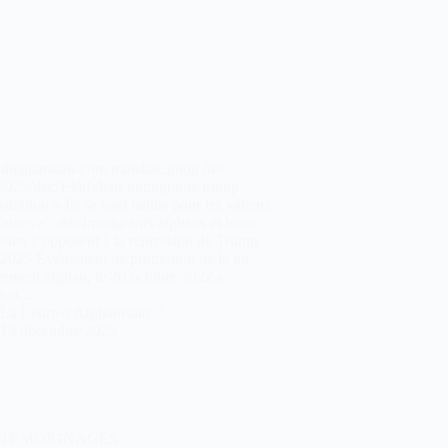
heguardian-com.translate.goog /us-
2025/dec/13/afghan-immigrants-trump-
stration « Ils se sont battus pour les valeurs
aines » : des immigrants afghans et leurs
eurs s’opposent à la répression de Trump
/2025 Événement de promotion de la loi
tement afghan, le 20 octobre 2022 à
ton,…
La Lettre d'Afghanistan
13 décembre 2025
TEMOIGNAGES