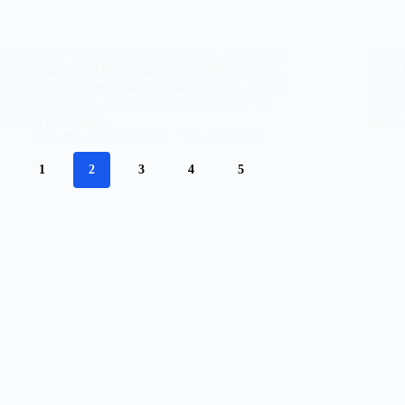
Témoignage oculaire du 15 août 2021 – Le jour où
Ce réc
la République d’Afghanistan est tombée Par Arian
d’Afgh
Nasiri L’avion a atterri sur la piste de Herat avec de
beauco
courts soubresauts. J’ai regardé par le hublot : le
Mais r
ciel était dégagé et…
vécu. 
La Lettre d'Afghanistan
14 août 2025
1
2
3
4
5