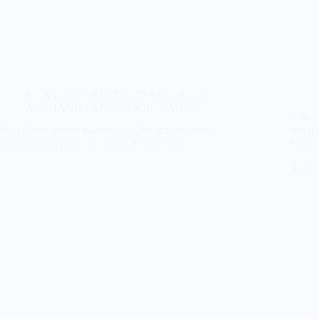
A LA UNE
,
APARTHEID SEXUEL en
AFGHANISTAN
,
TEMOIGNAGES
« Ils 
Récit d’une prison talibane : « Des femmes sont
des im
emprisonnées pour les crimes de leur mari »
s’oppo