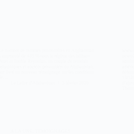
Le nombre de femmes prisonnières en Afghanistan
www-t
a augmenté de 435 % sous le régime des talibans
news/
Peter et Barbie Reynolds, un couple de retraités
admini
britanniques et anciens prisonniers en Afghanistan,
améric
ont livré un nouveau témoignage sur les conditions
défens
de…
13/12
La Lettre d'Afghanistan
3 février 2026
d’ajus
Thorn
A LA UNE
,
TEMOIGNAGES