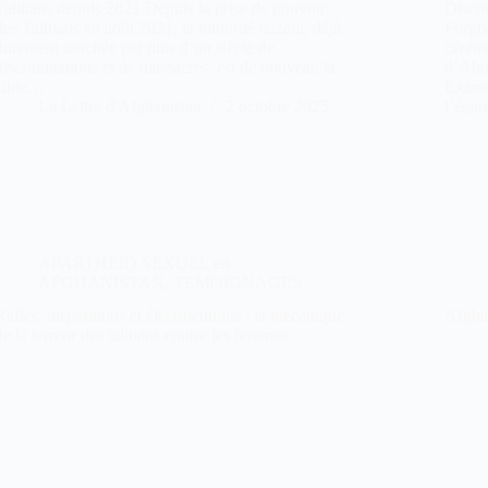
Talibans depuis 2021 Depuis la prise de pouvoir
Disco
des Talibans en août 2021, la minorité hazara, déjà
Forgi
durement touchée par plus d’un siècle de
cérém
discriminations et de massacres, est de nouveau la
d’Ahm
cible…
Exame
La Lettre d'Afghanistan
2 octobre 2025
l’éga
APARTHEID SEXUEL en
AFGHANISTAN
,
TEMOIGNAGES
Rafles, disparitions et électrocutions : la mécanique
Afgha
de la terreur des talibans contre les femmes