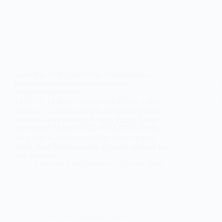
www.lepoint.fr /culture/atiq-rahimi-aucune-
tyrannie-na-jamais-reussi-a-enfermer-
completement-le-ciel-
JRZ4T4CJRNDYTDZZO2IYL2Y2FU/ Atiq
Rahimi : « Aucune tyrannie n’a jamais réussi à
enfermer complètement le ciel » Peggy Sastre
14/03/2026 EMMURÉES VIVANTES Écoles,
voix, rues et fenêtres interdites : dans ce texte
inédit, Atiq Rahimi raconte ce que la tyrannie fait
aux rêves de…
La Lettre d'Afghanistan
15 mars 2026
A LA UNE
,
TEMOIGNAGES