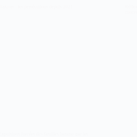
Hazaras : les persécutions depuis 2021
Réflex
conce
Expulsions forcées des familles hazaras par les