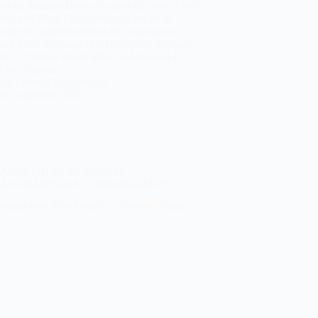
urs de Nasrine Gross Au nom de Dieu, Most
ving and Most Compassiona Lors de la
onie de commémoration des assassinats
ad Shah Massoud et du président Rabbani
n de l’œuvre et des idées de Massoud à
rd des femmes…
La Lettre d'Afghanistan
16 septembre 2025
APARTHEID SEXUEL en
AFGHANISTAN
,
TEMOIGNAGES
nistan with Roh Yakubi et Fereshta Abassi