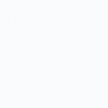
A LA UNE
,
TEMOIGNAGES
La dernière bataille de Herat : trahison, résistance
Le der
et chute éclair
Moh