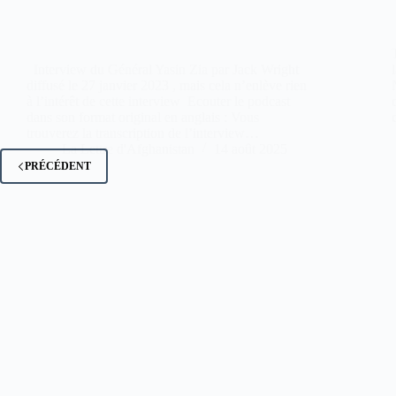
Interview du Général Yasin Zia par Jack Wright
diffusé le 27 janvier 2023 , mais cela n’enlève rien
à l’intérêt de cette interview Ecouter le podcast
dans son format original en anglais : Vous
trouverez la transcription de l’interview…
La Lettre d'Afghanistan
14 août 2025
PRÉCÉDENT