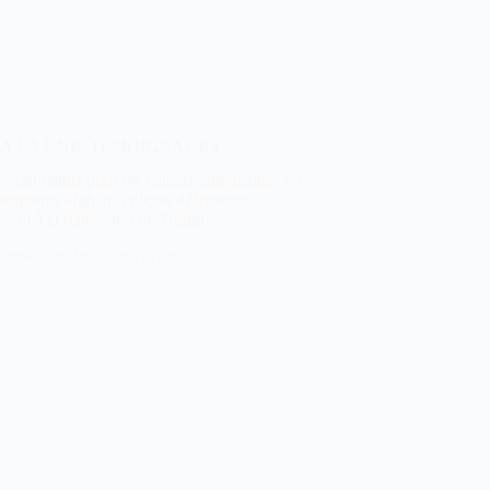
A LA UNE
,
TEMOIGNAGES
se sont battus pour les valeurs américaines » :
migrants afghans et leurs défenseurs
sent à la répression de Trump