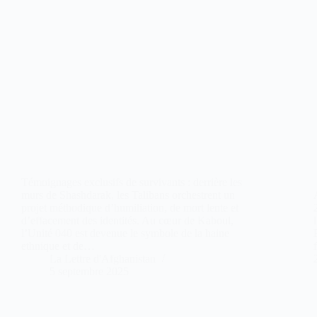
Témoignages exclusifs de survivants : derrière les
murs de Shashdarak, les Talibans orchestrent un
projet méthodique d’humiliation, de mort lente et
d’effacement des identités. Au cœur de Kaboul,
l’Unité 040 est devenue le symbole de la haine
ethnique et de…
La Lettre d'Afghanistan
5 septembre 2025