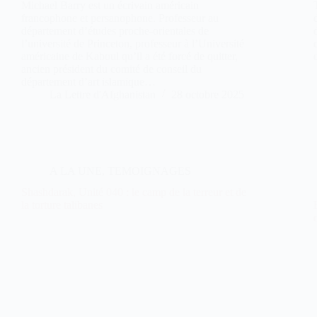
Michael Barry est un écrivain américain
francophone et persanophone. Professeur au
département d’études proche-orientales de
l’université de Princeton, professeur à l’Université
américaine de Kaboul qu’il a été forcé de quitter,
ancien président du comité de conseil du
département d’art islamique…
La Lettre d'Afghanistan
28 octobre 2025
A LA UNE
,
TEMOIGNAGES
Shashdarak, Unité 040 : le camp de la terreur et de
la torture talibanes