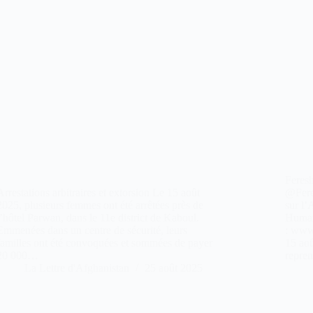
Feres
Arrestations arbitraires et extorsion Le 15 août
@Fere
2025, plusieurs femmes ont été arrêtées près de
sur l’
l’hôtel Parwan, dans le 11e district de Kaboul.
Human 
Emmenées dans un centre de sécurité, leurs
: www
familles ont été convoquées et sommées de payer
15 aoû
20 000…
repre
La Lettre d'Afghanistan
25 août 2025