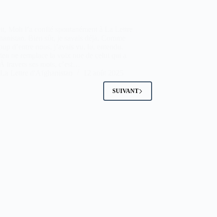
it, Moh l’a confié spontanément à La Lettre
anistan. Bien sûr, je savais déjà. Comme
up d’entre nous, j’avais vu, lu, entendu.
ien ne remplace la voix nue de celui qui a
À travers ses mots, c’est…
La Lettre d'Afghanistan
12 août 2025
SUIVANT