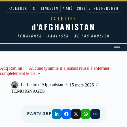
Facebook
X
LinkedIn
7 AOÛT 2026
⌕ RECHERCHER
LA LETTRE
d'AFGHANISTAN
TÉMOIGNER · ANALYSER · NE PAS OUBLIER
Passer
au
contenu
Atiq Rahimi : « Aucune tyrannie n’a jamais réussi à enfermer
complètement le ciel »
La Lettre d'Afghanistan
15 mars 2026
TEMOIGNAGES
PARTAGER