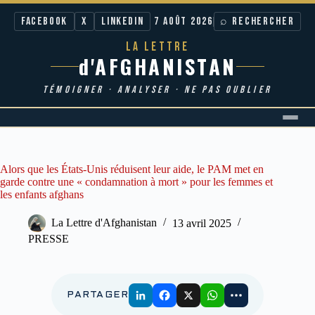
Facebook
X
LinkedIn
7 AOÛT 2026
⌕ RECHERCHER
LA LETTRE
d'AFGHANISTAN
TÉMOIGNER · ANALYSER · NE PAS OUBLIER
Passer
au
contenu
Alors que les États-Unis réduisent leur aide, le PAM met en
garde contre une « condamnation à mort » pour les femmes et
les enfants afghans
La Lettre d'Afghanistan
13 avril 2025
PRESSE
PARTAGER