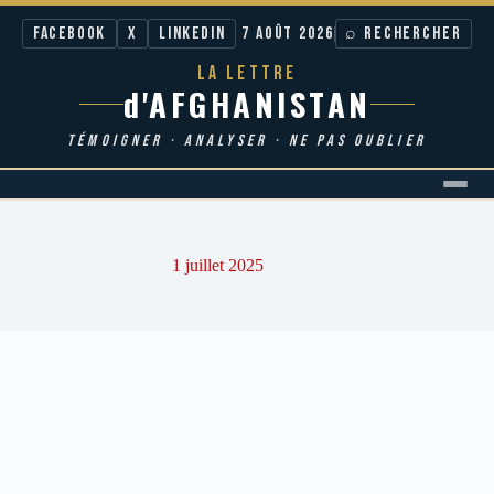
Facebook
X
LinkedIn
7 AOÛT 2026
⌕ RECHERCHER
LA LETTRE
d'AFGHANISTAN
TÉMOIGNER · ANALYSER · NE PAS OUBLIER
Passer
au
contenu
1 juillet 2025