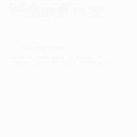
pour les migrations (OIM) qualifie de
catastrophiques, une délégation talibane s’envole…
La Lettre d'Afghanistan
1 juillet 2025
A LA UNE
,
PRESSE
La charge de la parentalité: quand les enfants en
Afghanistan assument des responsabilités des adultes