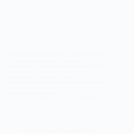
8am.media /eng/the-burden-of-parentification-when-
children-in-afghanistan-take-on-adult-
responsibilities/ La charge de la parentalité: quand
les enfants en Afghanistan assument des
responsabilités des adultes 30/06/2025 Dans de
nombreuses familles en Afghanistan, les enfants plus
âgés ont des responsabilités bien au-delà de leurs
années. Lorsque les enfants…
La Lettre d'Afghanistan
1 juillet 2025
A LA UNE
,
ETUDES et RAPPORTS
,