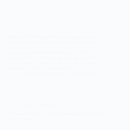
8am.media /fra/burqa-silence-et-mariage-forcé-que-
les-filles-apprennent-dans-les-madrasas-talibans/
Burqa, silence et mariage forcé : qu’apprennent les
filles dans les madrasas talibanes ? 30/06/2025 Le
Hasht-e Subh Daily, dans une enquête de terrain, a
constaté que les femmes et les filles de certaines
madrasas étudient les enseignements…
La Lettre d'Afghanistan
1 juillet 2025
EDITOS
,
PRESSE
La farce de Doha : quand le commerce prime sur les
vies afghanes