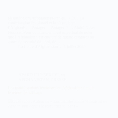
aissonline.org /fr/opinions/l-iran-je…/1303 La
confrontation Iran-Israël et la sécurité de
l’Afghanistan Partager Partager Par : Abdul Naser
Noorzad Pour commencer, il est important de noter
que l’Afghanistan est entouré de quatre ceintures ou
zones de sécurité du nord, de…
La Lettre d'Afghanistan
1 juillet 2025
APARTHEID SEXUEL en
AFGHANISTAN
,
PRESSE
Les manifestations féministes en Afghanistan depuis
le retour des talibans