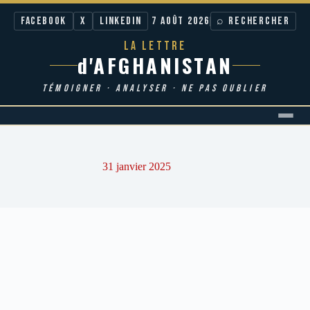
Facebook
X
LinkedIn
7 AOÛT 2026
⌕ RECHERCHER
LA LETTRE
d'AFGHANISTAN
TÉMOIGNER · ANALYSER · NE PAS OUBLIER
Passer
au
contenu
31 janvier 2025