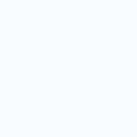
L’affrontement à la maternité qui révèle l’hypocrisie
des talibans envers les femmes Un groupe islamiste
amène ses épouses enceintes dans les cliniques et les
hôpitaux pour exiger des femmes médecins, mais
interdire aux femmes d’exercer la profession de
sage-femme Neggeen…
La Lettre d'Afghanistan
31 janvier 2025