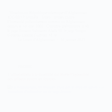
Situation en République islamique d’Afghanistan
ICC-02/17 Enquête Enjeu : crimes contre
l’humanité prétendument commis en Afghanistan
depuis le 1er mai 2003 Chambre préliminaire II M.
le juge Rosario Salvatore Aitala M. le juge Sergio
Gerardo Ugalde Godínez M. le…
La Lettre d'Afghanistan
31 janvier 2025
PRESSE
L’affrontement à la maternité qui révèle l’hypocrisie
des talibans envers les femmes