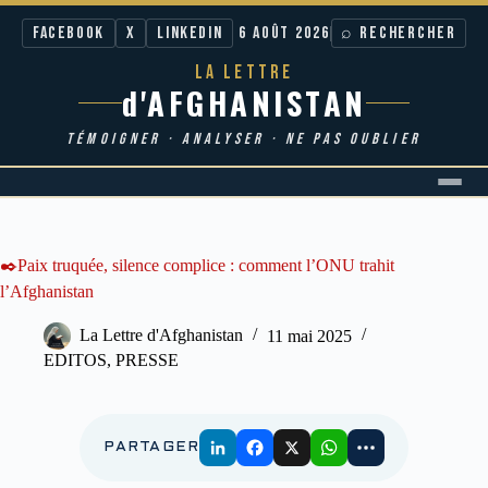
Facebook
X
LinkedIn
6 AOÛT 2026
⌕ RECHERCHER
LA LETTRE
d'AFGHANISTAN
TÉMOIGNER · ANALYSER · NE PAS OUBLIER
Passer
au
contenu
✒️Paix truquée, silence complice : comment l’ONU trahit
l’Afghanistan
La Lettre d'Afghanistan
11 mai 2025
EDITOS
,
PRESSE
PARTAGER