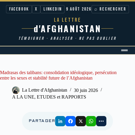
Facebook
X
LinkedIn
9 AOÛT 2026
⌕ RECHERCHER
LA LETTRE
d'AFGHANISTAN
TÉMOIGNER · ANALYSER · NE PAS OUBLIER
Passer
au
contenu
Madrasas des talibans: consolidation idéologique, persécution
entre les sexes et stabilité future de l’Afghanistan
La Lettre d'Afghanistan
30 juin 2026
A LA UNE
,
ETUDES et RAPPORTS
PARTAGER