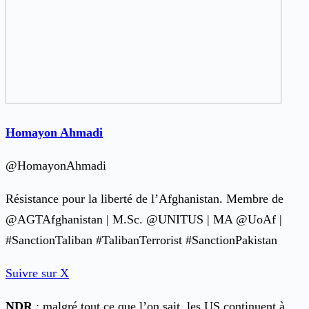
Homayon Ahmadi
@HomayonAhmadi
Résistance pour la liberté de l’Afghanistan. Membre de
@AGTAfghanistan | M.Sc. @UNITUS | MA @UoAf |
#SanctionTaliban #TalibanTerrorist #SanctionPakistan
Suivre sur X
NDR
: malgré tout ce que l’on sait, les US continuent à