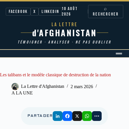
10 AOÛT
⌕
Facebook
X
LinkedIn
2026
RECHERCHER
LA LETTRE
d'AFGHANISTAN
TÉMOIGNER · ANALYSER · NE PAS OUBLIER
Passer
au
contenu
Les talibans et le modèle classique de destruction de la nation
La Lettre d'Afghanistan
2 mars 2026
A LA UNE
PARTAGER