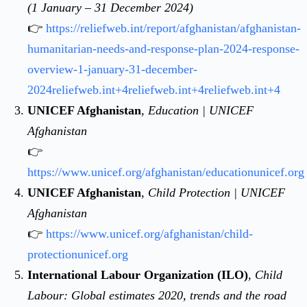
(1 January – 31 December 2024)
👉
https://reliefweb.int/report/afghanistan/afghanistan-
humanitarian-needs-and-response-plan-2024-response-
overview-1-january-31-december-
2024
reliefweb.int+4reliefweb.int+4reliefweb.int+4
UNICEF Afghanistan
,
Education | UNICEF
Afghanistan
👉
https://www.unicef.org/afghanistan/education
unicef.org
UNICEF Afghanistan
,
Child Protection | UNICEF
Afghanistan
👉
https://www.unicef.org/afghanistan/child-
protection
unicef.org
International Labour Organization (ILO)
,
Child
Labour: Global estimates 2020, trends and the road