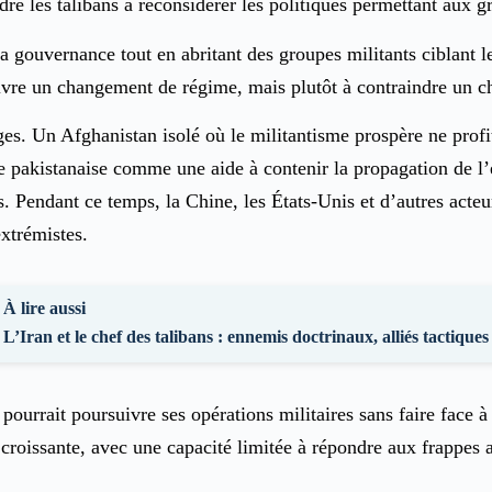
re les talibans à reconsidérer les politiques permettant aux gr
 la gouvernance tout en abritant des groupes militants ciblant l
rsuivre un changement de régime, mais plutôt à contraindre u
arges. Un Afghanistan isolé où le militantisme prospère ne pro
 pakistanaise comme une aide à contenir la propagation de l’
ts. Pendant ce temps, la Chine, les États-Unis et d’autres act
extrémistes.
À lire aussi
L’Iran et le chef des talibans : ennemis doctrinaux, alliés tactiques
urrait poursuivre ses opérations militaires sans faire face à u
 croissante, avec une capacité limitée à répondre aux frappes 