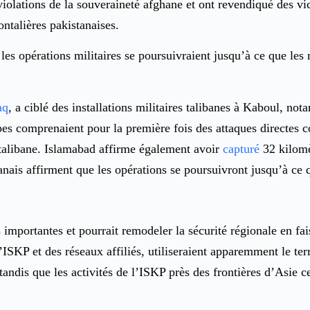
olations de la souveraineté afghane et ont revendiqué des vic
ontalières pakistanaises.
 les opérations militaires se poursuivraient jusqu’à ce que les
aq
, a ciblé des installations militaires talibanes à Kaboul, no
s comprenaient pour la première fois des attaques directes co
e talibane. Islamabad affirme également avoir
capturé
32 kilomèt
nais affirment que les opérations se poursuivront jusqu’à ce qu
importantes et pourrait remodeler la sécurité régionale en fais
’ISKP et des réseaux affiliés, utiliseraient apparemment le ter
tandis que les activités de l’ISKP près des frontières d’Asie c