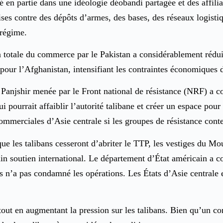
é en partie dans une idéologie déobandi partagée et des affili
s contre des dépôts d’armes, des bases, des réseaux logistiq
 régime.
otale du commerce par le Pakistan a considérablement réduit 
s pour l’Afghanistan, intensifiant les contraintes économiques
 Panjshir menée par le Front national de résistance (NRF) a co
ui pourrait affaiblir l’autorité talibane et créer un espace pou
ommerciales d’Asie centrale si les groupes de résistance contes
que les talibans cesseront d’abriter le TTP, les vestiges du M
in soutien international. Le département d’État américain a c
s n’a pas condamné les opérations. Les États d’Asie centrale 
tout en augmentant la pression sur les talibans. Bien qu’un con