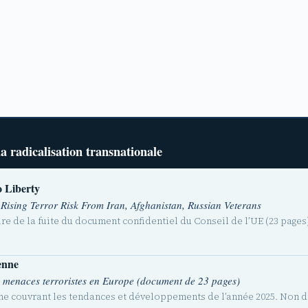
a radicalisation transnationale
o Liberty
ising Terror Risk From Iran, Afghanistan, Russian Veterans
re de la fuite du document confidentiel du Conseil de l’UE (23 pages
enne
es menaces terroristes en Europe (document de 23 pages)
ne couvrant les tendances et développements de l’année 2025. Non d