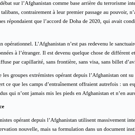
 débat sur l’Afghanistan comme base arrière du terrorisme inte
libans, contrairement à leur premier passage au pouvoir, n’ava
es répondaient que l’accord de Doha de 2020, qui avait conditi
an opérationnel. L’Afghanistan n’est pas redevenu le sanctuai
nnées à l’étranger. Il est devenu quelque chose de différent et,
fuse par capillarité, sans frontière, sans visa, sans billet d’av
e les groupes extrémistes opérant depuis l’Afghanistan ont su
fert ce que les camps d’entraînement offraient autrefois : un e
idus qui n’ont jamais mis les pieds en Afghanistan et n’en aur
ce
mistes opérant depuis l’Afghanistan utilisent massivement inte
servation nouvelle, mais sa formulation dans un document inst