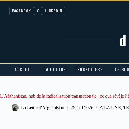
Facebook
X
LinkedIn
ACCUEIL
LA LETTRE
RUBRIQUES
LE BL
▼
Passer
au
contenu
L’Afghanistan, hub de la radicalisation transnationale : ce que révèle l
La Lettre d'Afghanistan
26 mai 2026
A LA UNE
,
T