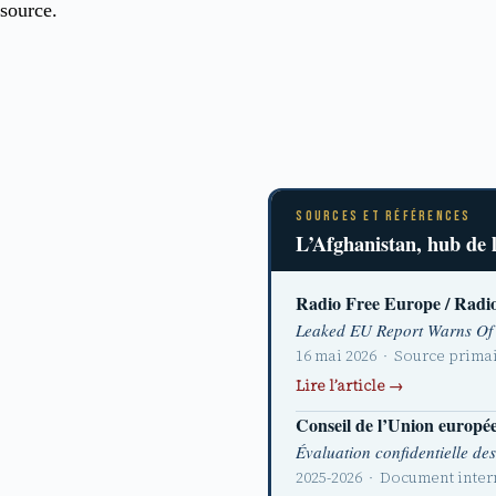
source.
SOURCES ET RÉFÉRENCES
L’Afghanistan, hub de l
Radio Free Europe / Radi
Leaked EU Report Warns Of R
16 mai 2026 · Source primai
Lire l’article →
Conseil de l’Union europé
Évaluation confidentielle d
2025-2026 · Document inter