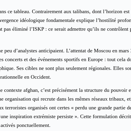
s ce tableau. Contrairement aux talibans, dont l’horizon est n
ivergence idéologique fondamentale explique l’hostilité profon
 pas éliminé l’ISKP : ce serait admettre qu’ils ne contrôlent pas
 peu d’analystes anticipaient. L’attentat de Moscou en mars 
es concerts et des événements sportifs en Europe : tout cela d
aphique. Ses cibles ne sont plus seulement régionales. Elles s
rationnelle en Occident.
le contexte afghan, c’est précisément la structure du pouvoir e
 organisation qui recrute dans les mêmes réseaux tribaux, eth
 terroristes organisés ont certes « perdu une grande partie de
d’une inspiration extrémiste persiste ». Cette formulation dé
 activés ponctuellement.