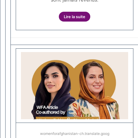
Lire la suite
womenforafghanistan-ch.translate.goog