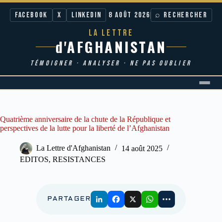
Facebook
X
LinkedIn
8 AOÛT 2026
⌕ RECHERCHER
LA LETTRE
d'AFGHANISTAN
TÉMOIGNER · ANALYSER · NE PAS OUBLIER
Passer
au
contenu
Quatrième anniversaire de la chute de la République et
perspectives de la lutte pour la liberté de l’Afghanistan
La Lettre d'Afghanistan
14 août 2025
EDITOS
,
RESISTANCES
PARTAGER