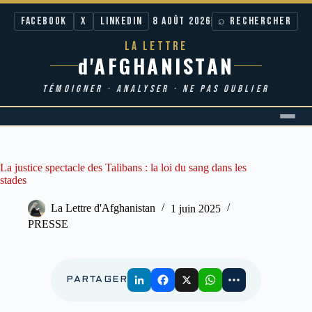
Facebook
X
LinkedIn
8 AOÛT 2026
⌕ RECHERCHER
LA LETTRE
d'AFGHANISTAN
TÉMOIGNER · ANALYSER · NE PAS OUBLIER
Passer
au
contenu
La justice spectacle des Talibans : la loi du sang dans les
stades
La Lettre d'Afghanistan
1 juin 2025
PRESSE
PARTAGER