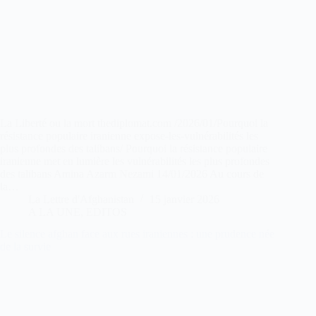
La Liberté ou la mort thediplomat.com /2026/01/Pourquoi la
résistance populaire iranienne expose-les-vulnérabilités les
plus profondes des talibans/ Pourquoi la résistance populaire
iranienne met en lumière les vulnérabilités les plus profondes
des talibans Amina Azarm Nezami 14/01/2026 Au cours de
la…
La Lettre d'Afghanistan
15 janvier 2026
A LA UNE
,
EDITOS
Le silence afghan face aux rues iraniennes : une prudence née
de la survie