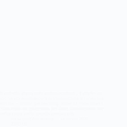
Il est facile, depuis notre confort occidental, d’afficher un
soutien aux manifestations iraniennes contre le régime des
mollahs — encore que beaucoup, même ici, s’abstiennent.
Nous avons des protections, des droits fondamentaux, une
police et une justice censées nous garantir…
La Lettre d'Afghanistan
12 janvier 2026
EDITOS