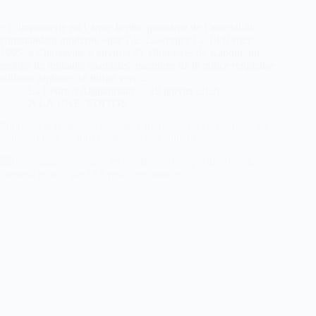
« L’imprimerie est l’arme la plus puissante de l’arsenal du
commandant moderne »par T.E. Lawrence Le 18 février
1995, à Charasyab, à environ 21 kilomètres de Kaboul, un
groupe de militants islamistes, membres de la milice religieuse
talibane afghane, se dirige vers…
La Lettre d'Afghanistan
19 janvier 2026
A LA UNE
,
EDITOS
Pourquoi la résistance populaire iranienne met en lumière les
vulnérabilités les plus profondes des talibans