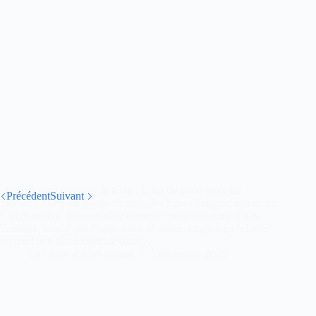
Le Pakistan renverse la table : la fin du pacte avec les
Précédent
Suivant
Talibans ? Depuis plusieurs mois, les lignes bougent autour de
l’Afghanistan. Islamabad se détourne progressivement des
Talibans, tandis que l’opposition afghane, longtemps éclatée,
reprend une place centrale dans…
La Lettre d'Afghanistan
3 décembre 2025