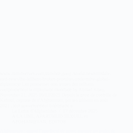
www-fairobserver-com.translate.goog /world-news/middle-
east-news/the-talibans-broken-promises-undermine-global-
diplomacy/ Les promesses non tenues des talibans
compromettent la diplomatie mondiale by Ahmad Khan,
November 21, 2025 09/12/2025 Depuis la prise de contrôle de
Kaboul, capitale de l’Afghanistan, par les talibans en août
2021 , leur gouvernement intérimaire a…
La Lettre d'Afghanistan
17 décembre 2025
A LA UNE
,
APARTHEID SEXUEL en
AFGHANISTAN
,
EDITOS
Afghanistan : quand l’apartheid de genre masque un projet de