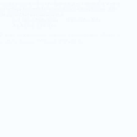
répandue dans les discours diplomatiques, l’ethnicité n’y est ni
un héritage incontrôlable ni une donnée culturelle figée. Elle
est aujourd’hui un outil central de…
La Lettre d'Afghanistan
31 décembre 2025
A LA UNE
,
EDITOS
Panique au sommet, mensonges à la base : quand les Talibans
tentent de masquer l’effritement du pouvoir