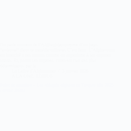
On parle souvent de l’Afghanistan comme d’un pays
“enfermé” dans sa tragédie talibane. C’est faux. L’Afghanistan
est branché à ses voisins comme un organisme à ses organes
vitaux. Et, parmi ces organes, l’Iran est l’un des plus
déterminants: par la…
La Lettre d'Afghanistan
3 janvier 2026
A LA UNE
,
EDITOS
Point de situation – Les réfugiés afghans en Turquie (fin 2025
/ début 2026)