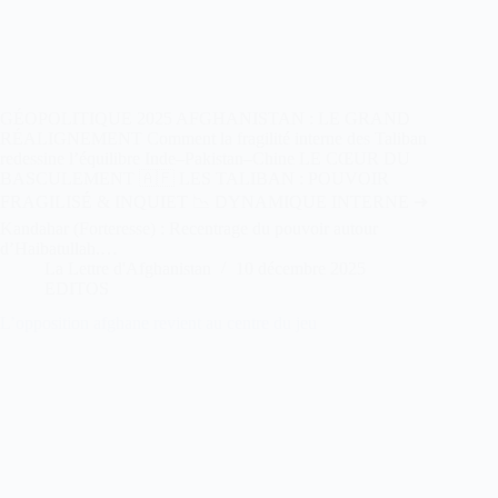
GÉOPOLITIQUE 2025 AFGHANISTAN : LE GRAND
RÉALIGNEMENT Comment la fragilité interne des Taliban
redessine l’équilibre Inde–Pakistan–Chine LE CŒUR DU
BASCULEMENT 🇦🇫 LES TALIBAN : POUVOIR
FRAGILISÉ & INQUIET 📉 DYNAMIQUE INTERNE ➜
Kandahar (Forteresse) : Recentrage du pouvoir autour
d’Haibatullah.…
La Lettre d'Afghanistan
10 décembre 2025
EDITOS
L’opposition afghane revient au centre du jeu