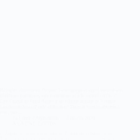
Réfugiés afghans en Turquie Témoignage et appel adressé aux
décideurs politiques, aux institutions et à la société civile. 📄
Lire l’appel de Farid Appel d’un réfugié afghan en Turquie
Les demandeurs d’asile afghans en Turquie sont confrontés à
une crise…
La Lettre d'Afghanistan
2 janvier 2026
A LA UNE
,
EDITOS
L’Afghanistan sous le prisme de l’ethnicité : comment les
Talibans ont fait de l’exclusion un mode de gouvernement