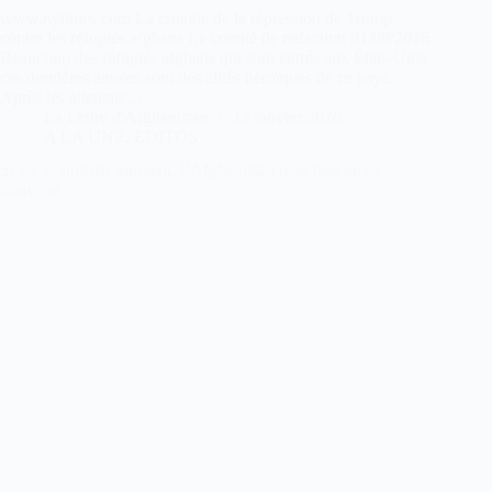
www.nytimes.com La cruauté de la répression de Trump
contre les réfugiés afghans Le comité de rédaction 01/09/2026
Beaucoup des réfugiés afghans qui sont entrés aux États-Unis
ces dernières années sont des alliés héroïques de ce pays.
Après les attentats…
La Lettre d'Afghanistan
12 janvier 2026
A LA UNE
,
EDITOS
Si les ayatollahs tombent, l’Afghanistan peut basculer à
nouveau