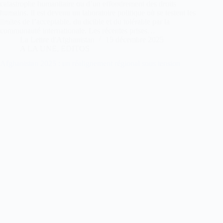
catastrophe humanitaire ou d’un effondrement des droits
humains. Il est devenu un laboratoire politique où se testent les
limites de l’acceptable, du dicible et du tolérable par la
communauté internationale. Les récentes prises…
La Lettre d'Afghanistan
15 décembre 2025
A LA UNE
,
EDITOS
Afghanistan 2025 : un réalignement régional sous tension