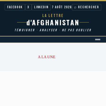
Facebook
X
LinkedIn
7 AOÛT 2026
⌕ RECHERCHER
LA LETTRE
d'AFGHANISTAN
TÉMOIGNER · ANALYSER · NE PAS OUBLIER
Passer
au
contenu
A LA UNE