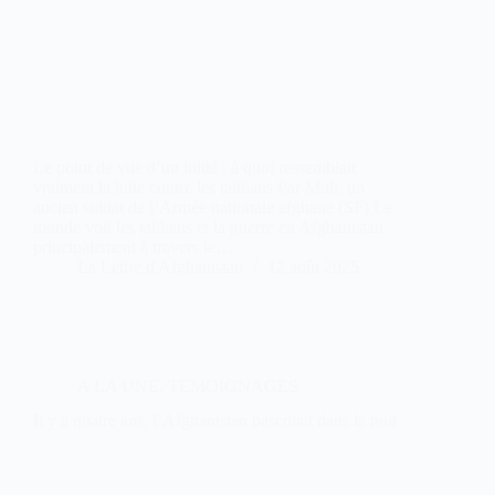
Le point de vue d’un initié : à quoi ressemblait
vraiment la lutte contre les talibans Par Moh, un
ancien soldat de l’Armée nationale afghane (SF) Le
monde voit les talibans et la guerre en Afghanistan
principalement à travers le…
La Lettre d'Afghanistan
12 août 2025
A LA UNE
,
TEMOIGNAGES
Il y a quatre ans, l’Afghanistan basculait dans la nuit