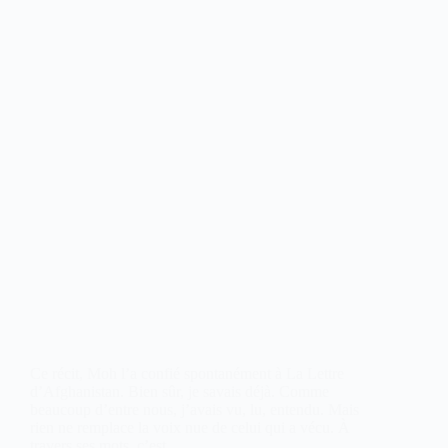
Ce récit, Moh l’a confié spontanément à La Lettre
d’Afghanistan. Bien sûr, je savais déjà. Comme
beaucoup d’entre nous, j’avais vu, lu, entendu. Mais
rien ne remplace la voix nue de celui qui a vécu. À
travers ses mots, c’est…