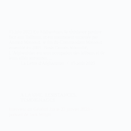
15 juin 2025 En Afghanistan, la résistance perdure
face aux Talibans, et est notamment incarnée par
Ahmed Massoud, le fils du Commandant Massoud
assassiné en 2001. Nous l’avons rencontré.
L’Afghanistan est sous occupation des talibans et de
leurs alliés terroristes…
La Lettre d'Afghanistan
15 août 2025
A LA UNE
,
RESISTANCES
,
TEMOIGNAGES
Interview du Général Zia le 27 janvier 2023 –
podcast de Jack Wright