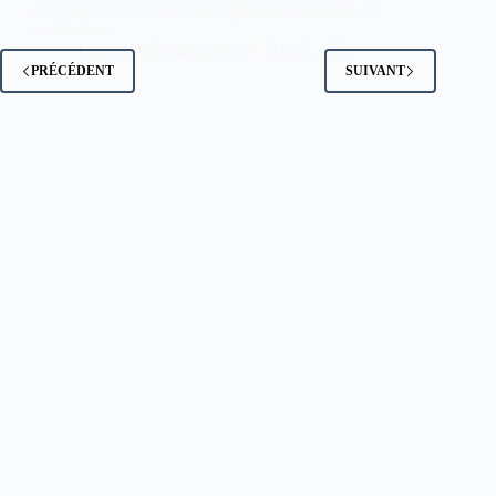
simple conflit entre archéologues et bulldozers. Il
révèle les…
La Lettre d'Afghanistan
5 août 2025
PRÉCÉDENT
SUIVANT
Copyright © 2026 - Thème WordPress par
CreativeThemes
.