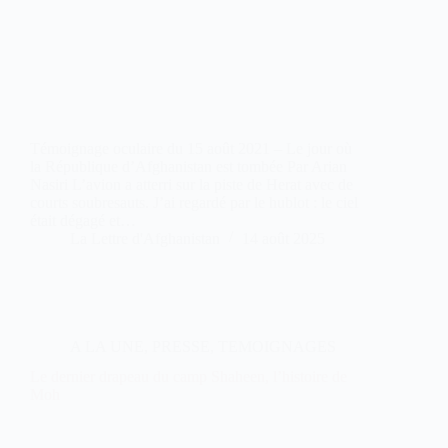
Témoignage oculaire du 15 août 2021 – Le jour où
la République d’Afghanistan est tombée Par Arian
Nasiri L’avion a atterri sur la piste de Herat avec de
courts soubresauts. J’ai regardé par le hublot : le ciel
était dégagé et…
La Lettre d'Afghanistan
14 août 2025
A LA UNE
,
PRESSE
,
TEMOIGNAGES
Le dernier drapeau du camp Shaheen, l’histoire de
Moh