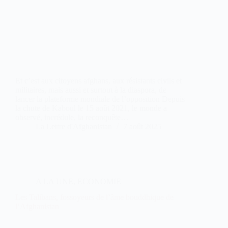
Et c’est aux citoyens afghans, aux résistants civils et
militaires, mais aussi et surtout à la diaspora, de
lancer la plateforme mondiale de l’opposition Depuis
la chute de Kaboul le 15 août 2021, le monde a
observé, incrédule, la reconquête…
La Lettre d'Afghanistan
7 août 2025
A LA UNE
,
ECONOMIE
Les Talibans, fossoyeurs de l’âme bouddhique de
l’Afghanistan