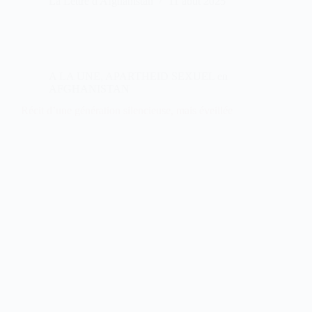
La Lettre d'Afghanistan
11 août 2025
A LA UNE
,
APARTHEID SEXUEL en
AFGHANISTAN
Récit d’une génération silencieuse, mais éveillée