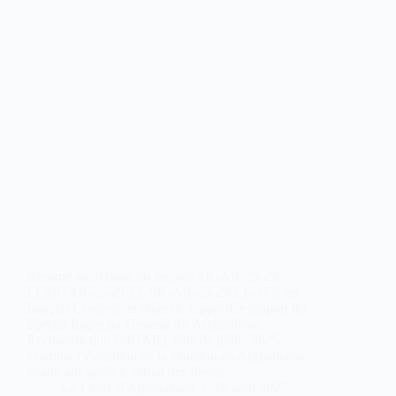
Résumé analytique du rapport SIGAR-25-29-
LLSIGAR-25-29-LL SIGAR-25-29-LL-1FR en
français Contexte et objet du rapportCe rapport du
Special Inspector General for Afghanistan
Reconstruction (SIGAR), daté de juillet 2025,
examine l’évolution de la situation en Afghanistan
quatre ans après le retrait des forces…
La Lettre d'Afghanistan
16 août 2025