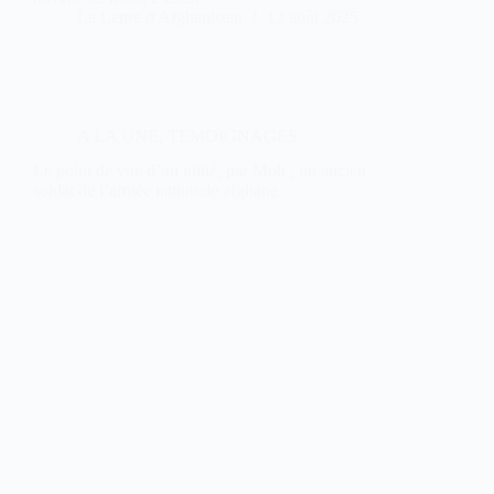
La Lettre d'Afghanistan
12 août 2025
A LA UNE
,
TEMOIGNAGES
Le point de vue d’un initié, par Moh , un ancien
soldat de l’armée nationale afghane