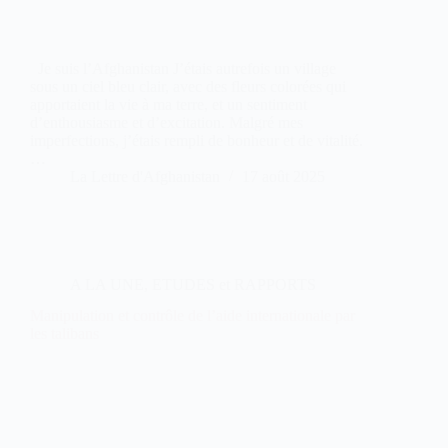
Je suis l’Afghanistan J’étais autrefois un village
sous un ciel bleu clair, avec des fleurs colorées qui
apportaient la vie à ma terre, et un sentiment
d’enthousiasme et d’excitation. Malgré mes
imperfections, j’étais rempli de bonheur et de vitalité.
…
La Lettre d'Afghanistan
17 août 2025
A LA UNE
,
ETUDES et RAPPORTS
Manipulation et contrôle de l’aide internationale par
les talibans