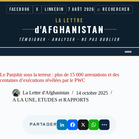
Facebook
X
LinkedIn
7 AOÛT 2026
⌕ RECHERCHER
LA LETTRE
d'AFGHANISTAN
TÉMOIGNER · ANALYSER · NE PAS OUBLIER
Passer
au
contenu
Le Panjshir sous la terreur : plus de 15 000 arrestations et des
centaines d’exécutions révélées par le PWC
La Lettre d'Afghanistan
14 octobre 2025
A LA UNE
,
ETUDES et RAPPORTS
PARTAGER