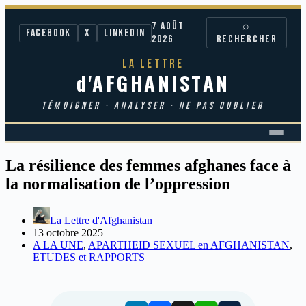
7 AOÛT
⌕
Facebook
X
LinkedIn
2026
RECHERCHER
LA LETTRE
d'AFGHANISTAN
TÉMOIGNER · ANALYSER · NE PAS OUBLIER
Passer
au
La résilience des femmes afghanes face à
contenu
la normalisation de l’oppression
La Lettre d'Afghanistan
13 octobre 2025
A LA UNE
,
APARTHEID SEXUEL en AFGHANISTAN
,
ETUDES et RAPPORTS